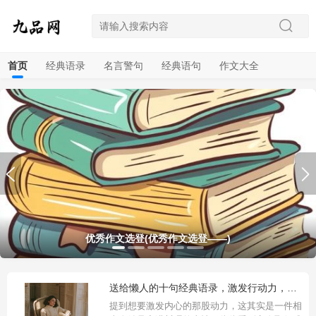
首页
经典语录
名言警句
经典语句
作文大全
杨超越金句合集，清醒又真实，堪称当代青年的心灵导师！
MySQL基础SQL语句大全：数据库与表操作指南
2020年暖心句子精选，朋友圈正能量分享
好作文源自反复修改，而非单纯多写
优秀作文选登(优秀作文选登——)
下一页
送给懒人的十句经典语录，激发行动力，立即改变命运，励志自我激
提到想要激发内心的那股动力，这其实是一件相