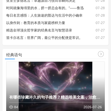
亚里士多德名言：卓越源自习惯而非瞬间决定
07-28
时间就像海绵里的水，挤一挤总会有的。"——鲁迅
07-28
每日名言感悟：人生旅途的豁达与生活中的小确幸
07-28
以身作则：教育的本质与家庭榜样力量
07-27
精选全球顶尖哲学家的经典名言与智慧语录
07-27
笛卡尔名言：世界广阔，最公平的分配便是常识。
07-27
更多 >>
经典语句
有哪些珍藏许久的句子推荐？精选唯美文案，治愈心灵，
84
2026-07-26