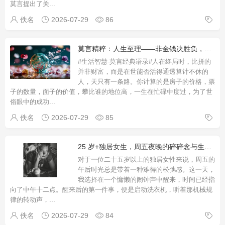
莫言提出了关
...
佚名
2026-07-29
86
莫言精粹：人生至理——非金钱决胜负，善待生命才是真智慧
#生活智慧-莫言经典语录#人在终局时，比拼的
并非财富，而是在世能否活得通透算计不休的
人，天只有一条路。你计算的是房子的价格，票
子的数量，面子的价值，攀比谁的地位高，一生在忙碌中度过，为了世
俗眼中的成功
...
佚名
2026-07-29
85
25 岁+独居女生，周五夜晚的碎碎念与生活随笔
对于一位二十五岁以上的独居女性来说，周五的
午后时光总是带着一种难得的松弛感。这一天，
我选择在一个慵懒的闹钟声中醒来，时间已经指
向了中午十二点。醒来后的第一件事，便是启动洗衣机，听着那机械规
律的转动声，
...
佚名
2026-07-29
84