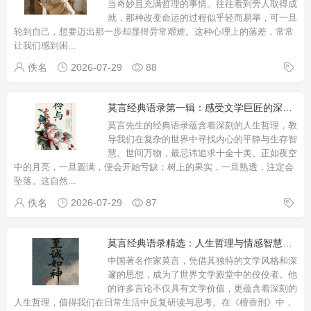
当奇妙且充满哲理的事情。往往看到旁人取得成
就，那种改变命运的过程似乎轻而易举，可一旦
轮到自己，想要迈出那一步却显得异常艰难。这种心理上的落差，常常
让我们感到困
...
佚名
2026-07-29
88
莫言经典语录第一辑：感受文学巨匠的深刻智慧
莫言先生的经典语录蕴含着深刻的人生哲理，教
导我们在复杂的世界中寻找内心的平静与生存智
慧。世间万物，最忌讳追求十全十美。正如夜空
中的月亮，一旦圆满，便会开始亏缺；树上的果实，一旦熟透，注定会
坠落。这自然
...
佚名
2026-07-29
87
莫言经典语录精选：人生哲理与情感智慧，照亮前行的心灵指路明灯
中国著名作家莫言，凭借其独特的文学风格和深
邃的思想，成为了世界文学殿堂中的佼佼者。他
的许多言论不仅具有文学价值，更蕴含着深刻的
人生哲理，值得我们在日常生活中反复研读与思考。在《檀香刑》中，