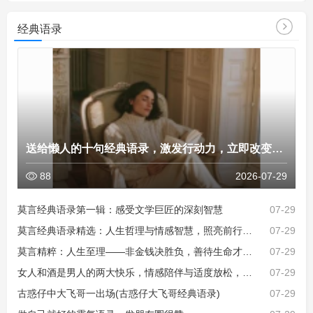
更多 >>
经典语录
送给懒人的十句经典语录，激发行动力，立即改变命运，
88
2026-07-29
莫言经典语录第一辑：感受文学巨匠的深刻智慧
07-29
莫言经典语录精选：人生哲理与情感智慧，照亮前行的心灵指路明灯
07-29
莫言精粹：人生至理——非金钱决胜负，善待生命才是真智慧
07-29
女人和酒是男人的两大快乐，情感陪伴与适度放松，让平凡日子更有
07-29
古惑仔中大飞哥一出场(古惑仔大飞哥经典语录)
07-29