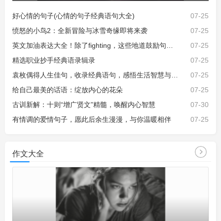
好心情的句子(心情的句子经典语句大全)
07-25
愤怒的小鸟2：全新冒险与冰雪奇缘即将来袭
07-25
英文加油表达大全！除了fighting，这些地道鼓励句子让沟通更生动
07-25
精选职业抄手经典语录辑录
07-25
袁枚偶得人生佳句，收录经典语句，感悟生活智慧与真谛
07-25
给自己最美的话语：绽放内心的花朵
07-25
古训新解：十则“增广贤文”精髓，唤醒内心智慧
07-30
有情调的爱情句子，愿此后余生漫漫，与你温暖相伴
07-25
更多 >>
作文大全