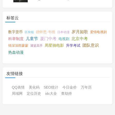
标签云
岁月如歌
数字货币
德怀恩·韦德
爱情电视剧
区块链
日本动漫
科举制度
儿童节
厦门中考
北京中考
电视剧
周星驰电影
团队意识
升学考试
情深深雨蒙蒙
灌篮高手
热血动漫
友情链接
QQ表情
美化码
SEO统计
今日金价
万年历
局域网
定位历史
idc大全
查劫持