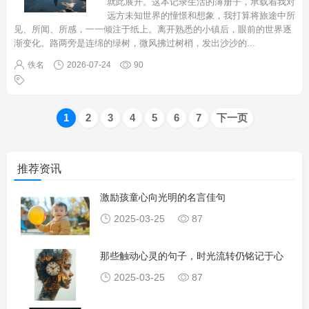
就此展开。这本记录生活的薄册子，承载着我对
远方未知世界的憧憬和想象，我打算将旅途中所
见、所闻、所感，一一倾注于纸上。离开熟悉的小镇后，眼前的世界逐
渐变化。路两旁是连绵的绿树，微风拂过树梢，发出沙沙的
...
佚名
2026-07-24
90
1
2
3
4
5
6
7
下一页
推荐资讯
激励孩童心向光明的名言佳句
2025-03-25
87
那些触动心灵的句子，时光流转仍铭记于心
2025-03-25
87