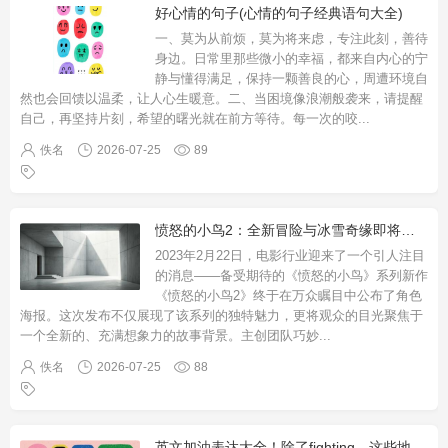
好心情的句子(心情的句子经典语句大全)
一、莫为从前烦，莫为将来虑，专注此刻，善待
身边。日常里那些微小的幸福，都来自内心的宁
静与懂得满足，保持一颗善良的心，周遭环境自
然也会回馈以温柔，让人心生暖意。二、当困境像浪潮般袭来，请提醒
自己，再坚持片刻，希望的曙光就在前方等待。每一次的咬
...
佚名
2026-07-25
89
愤怒的小鸟2：全新冒险与冰雪奇缘即将来袭
2023年2月22日，电影行业迎来了一个引人注目
的消息——备受期待的《愤怒的小鸟》系列新作
《愤怒的小鸟2》终于在万众瞩目中公布了角色
海报。这次发布不仅展现了该系列的独特魅力，更将观众的目光聚焦于
一个全新的、充满想象力的故事背景。主创团队巧妙
...
佚名
2026-07-25
88
英文加油表达大全！除了fighting，这些地道鼓励句子让沟通更生动