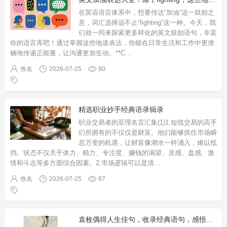
在英语语言体系中，想要传达“加油”这一鼓励之
意，词汇选择远不止“fighting”这一种。今天，我
们就一同来探索更多样化的英文鼓励语句，丰富
你的语言库吧！通过掌握这些地道表达，你能在日常生活和工作中更准
确地传递正能量，让沟通更加生动。**C
...
佚名
2026-07-25
90
精选职业抄手经典语录辑录
职业交易者的至理名言汇集(1)1.短线交易的高手
们所拥有的不仅仅是财富。他们能够抓住市场瞬
息万变的机遇，让财富像潮水一样涌入，难以抵
挡。状态不仅关乎体力、精力、专注度、赚钱的渴望、灵感、盘感、激
情和斗志等多方面综合因素。2.市场逻辑可以是清
...
佚名
2026-07-25
87
袁枚偶得人生佳句，收录经典语句，感悟生活智慧与真谛