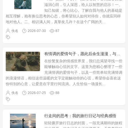
滋润心田，引人深思，给人以智慧的启示！一、
知己知彼，将心比心。了解自我与他人的基础是
相互理解，抱有换位思考的心态，你希望别人如何对待你，你就应同样
地对他人。二、相识满人间，真挚友几许？在这个广阔的天
...
佚名
2026-07-30
87
有情调的爱情句子，愿此后余生漫漫，与你温暖相伴
在纷繁复杂的情感世界里，我们总渴望寻找一些
能够触动心弦的文字。这里为您精心整理了一些
充满情调的爱情句子，以及一些简单却充满情调
的浪漫情话，相信这些温暖的文字定能触动你的心弦，希望你会喜欢这
份特别的心意，让爱意在字里行间流淌。人生恰似一场漫长
...
佚名
2026-07-25
88
行走间的思考：我的旅行日记与经典感悟
轻轻撕开旅行日志的封面，一段充满期待的旅程