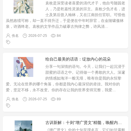
袁枚是深受读者喜爱的清代才子，他自号随园老
人，乃是乾嘉性灵派的宗主。袁枚少负才名，进
士及第后曾入翰林，又在江南担任官职。可惜他
虽然政绩可称，却一直不得升迁，于是便在中年时辞官，在金陵啸傲林
泉，诗酒终老。袁枚的文学作品力破摹古拘律之弊，诗风清
...
佚名
2026-07-25
84
给自己最美的话语：绽放内心的花朵
分享一句深情的语句。今天，让我们一起沉浸于
甜蜜的话语之中。记得做一个勇敢的大人。深邃
的情感如海洋一般无垠，唯有你是我的永恒挚
爱。无论在世界的哪个角落，你都是我内心最深切的牵挂。我对你的
爱，坚定不移，永不改变。你的存在让我的世界变得完整，我爱
...
佚名
2026-07-25
89
古训新解：十则“增广贤文”精髓，唤醒内心智慧
《增广贤文》中的十句至理名言，它们如甘露般