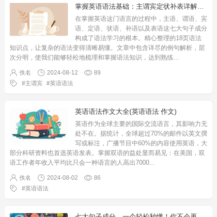
掌握英语语法基础：主谓宾定状补表详解精华18页
在掌握英语这门语言的过程中，主语、谓语、宾
语、定语、状语、补语以及表语这七大句子成分
构成了语法学习的根本。精心整理的18页语法
知识点，让复杂的语法变得清晰易懂。文章中包含详尽的例句解析，层
次分明，使我们能够轻松地梳理和掌握语法知识，达到熟练
...
佚名
2024-08-12
89
主谓宾
英语语法
英语语法作文大全(英语语法 作文)
英语作为全球主要的国际交流语言，其影响力无
处不在。据统计，全球超过70%的邮件以英文撰
写或标注，广播节目中60%的内容使用英语，大
部分科研资料也首选英语发表。掌握双语的益处显而易见：在美国，双
语工作者年收入平均比只会一种语言的人高出7000
...
佚名
2024-08-02
86
英语语法
七大句子成分，一个轻松秒懂！你不会再迷茫了！