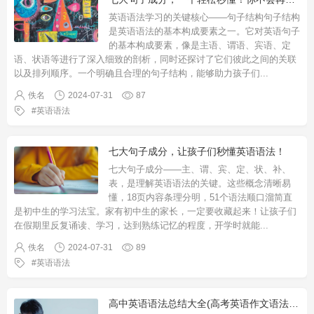
英语语法学习的关键核心——句子结构句子结构
是英语语法的基本构成要素之一。它对英语句子
的基本构成要素，像是主语、谓语、宾语、定
语、状语等进行了深入细致的剖析，同时还探讨了它们彼此之间的关联
以及排列顺序。一个明确且合理的句子结构，能够助力孩子们
...
佚名
2024-07-31
87
英语语法
七大句子成分，让孩子们秒懂英语语法！
七大句子成分——主、谓、宾、定、状、补、
表，是理解英语语法的关键。这些概念清晰易
懂，18页内容条理分明，51个语法顺口溜简直
是初中生的学习法宝。家有初中生的家长，一定要收藏起来！让孩子们
在假期里反复诵读、学习，达到熟练记忆的程度，开学时就能
...
佚名
2024-07-31
89
英语语法
高中英语语法总结大全(高考英语作文语法总结大全)