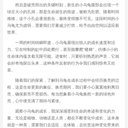
然后是破壳而出的关键时刻，新生的小乌龟腹部会出现一个
绿豆大小的孔洞，那是生命诞生的痕迹，被称为肚脐。随着时间
推移，这个小孔会逐渐愈合，最终变得微不可见。这段时间的小
乌龟尤为虚弱，需要我们尽量减少打扰，给予自由空间以适应新
世界。
一周的时间转瞬即逝，小乌龟展现出惊人的成长速度和活
力。它在特制的缸中四处爬行，甚至能攀爬“楼梯”，仿佛小小的
生命体内蕴含着无限可能。进食时，只要听到熟悉的声音，它就
会好奇地探出头来，这种条件反射的行为令我们感到惊奇又欣
喜。
随着我们的探索，了解到乌龟在成长过程中会经历换壳的过
程，这是生命更新的象征。换壳期间，我们要小心翼翼地剥离旧
壳，确保新壳不受损伤。每当想象着小乌龟焕然一新的绿色外
壳，心中便充满了期待与紧张。
观察小乌龟的成长，我深深感受到生命的奇迹和变化的力
量。无论是植物、动物还是人类，都在不断变化中成长，这本身
就是一种美，需要我们去适应，去体验，去欣赏这种变化带来的