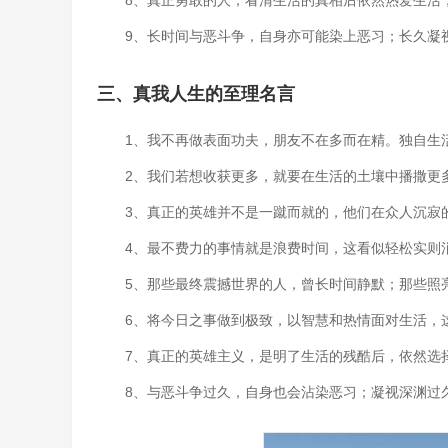
8、真正勇敢的人，看清生活的真相后依然热爱生活
9、长时间与恶斗争，自身亦可能染上恶习；长久凝
三、真我人生的至理名言
1、我不再做表面功夫，朋友不在多而在精。独自生
2、我们若想收获更多，就要在生活的土壤中播撒更
3、真正的英雄并不是一蹴而就的，他们在众人沉寂
4、最不费力的事情就是浪费时间，这看似轻松实则
5、那些最终震撼世界的人，曾长时间静默；那些照
6、将今日之事做到极致，以智慧和热情面对生活，
7、真正的英雄主义，是明了生活的残酷后，依然选
8、与恶斗争过久，自身也会沾染恶习；凝视深渊过