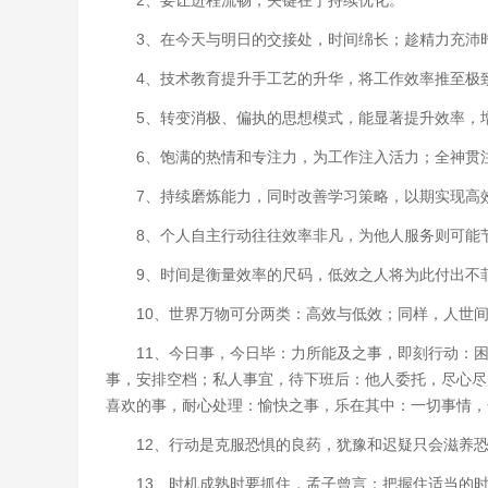
2、要让进程流畅，关键在于持续优化。
3、在今天与明日的交接处，时间绵长；趁精力充沛
4、技术教育提升手工艺的升华，将工作效率推至极
5、转变消极、偏执的思想模式，能显著提升效率，
6、饱满的热情和专注力，为工作注入活力；全神贯
7、持续磨炼能力，同时改善学习策略，以期实现高
8、个人自主行动往往效率非凡，为他人服务则可能
9、时间是衡量效率的尺码，低效之人将为此付出不
10、世界万物可分两类：高效与低效；同样，人世
11、今日事，今日毕：力所能及之事，即刻行动：
事，安排空档；私人事宜，待下班后：他人委托，尽心尽
喜欢的事，耐心处理：愉快之事，乐在其中：一切事情，
12、行动是克服恐惧的良药，犹豫和迟疑只会滋养
13、时机成熟时要抓住，孟子曾言：把握住适当的