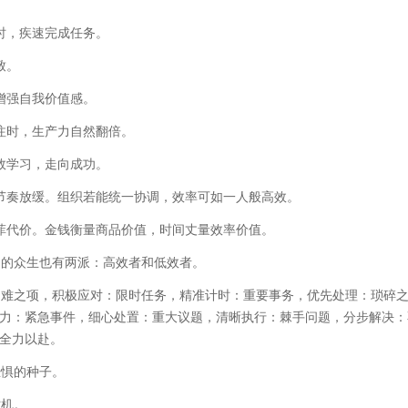
时，疾速完成任务。
致。
增强自我价值感。
注时，生产力自然翻倍。
效学习，走向成功。
节奏放缓。组织若能统一协调，效率可如一人般高效。
菲代价。金钱衡量商品价值，时间丈量效率价值。
间的众生也有两派：高效者和低效者。
困难之项，积极应对：限时任务，精准计时：重要事务，优先处理：琐碎
力：紧急事件，细心处置：重大议题，清晰执行：棘手问题，分步解决：
全力以赴。
恐惧的种子。
时机。