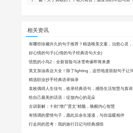
相关资讯
有哪些珍藏许久的句子推荐？精选唯美文案，治愈心灵，
好心情的句子(心情的句子经典语句大全)
愤怒的小鸟2：全新冒险与冰雪奇缘即将来袭
英文加油表达大全！除了fighting，这些地道鼓励句子让
精选职业抄手经典语录辑录
袁枚偶得人生佳句，收录经典语句，感悟生活智慧与真谛
给自己最美的话语：绽放内心的花朵
古训新解：十则“增广贤文”精髓，唤醒内心智慧
有情调的爱情句子，愿此后余生漫漫，与你温暖相伴
行走间的思考：我的旅行日记与经典感悟