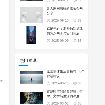
2025-09-11
89
让人瞬间清醒的成长金句
分享
2025-09-10
87
铭记于心：那些触动灵魂
的隽永句子与它们背后的
故事
2025-09-09
88
热门资讯
让爱情使生活更精彩：8个
之
智慧建议
不
2025-08-14
89
穿越时空的经典智慧：哲
学、文学与生活的深度感
悟
2025-03-02
85