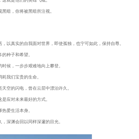
，这就是他们的英雄气概。
视黑暗，你将被黑暗所注视。
活，以真实的自我面对世界，即使孤独，也宁可如此，保持自尊。
多的种子和希望。
的时候，一步步艰难地向上攀登。
消耗我们宝贵的生命。
亮天空的闪电，曾在云层中漂泊许久。
这是应对未来最好的方式。
择热爱生活本身。
久，深渊会回以同样深邃的目光。