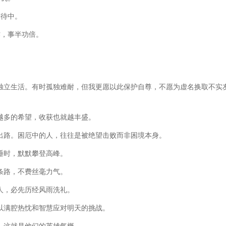
等待中。
作，事半功倍。
独立生活。有时孤独难耐，但我更愿以此保护自尊，不愿为虚名换取不实
越多的希望，收获也就越丰盛。
出路。困厄中的人，往往是被绝望击败而非困境本身。
睡时，默默攀登高峰。
条路，不费丝毫力气。
人，必先历经风雨洗礼。
以满腔热忱和智慧应对明天的挑战。