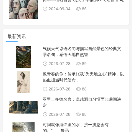
2024-09-04
86
最新资讯
气候天气谚语名句与描写自然景色的经典文
学名句，感悟天地自然智
2026-07-28
89
致青春的你：传承张载“为天地立心”精神，以
热血担当时代使命，
2026-07-28
88
亚里士多德名言：卓越源自习惯而非瞬间决
定
2026-07-28
88
时间就像海绵里的水，挤一挤总会有
的。"——鲁迅