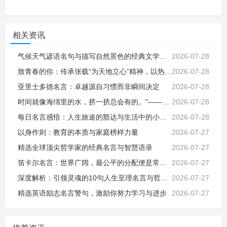
相关资讯
气候天气谚语名句与描写自然景色的经典文学名句，感悟天地自然智慧
2026-07-28
致青春的你：传承张载“为天地立心”精神，以热血担当时代使命，不负韶华
2026-07-28
亚里士多德名言：卓越源自习惯而非瞬间决定
2026-07-28
时间就像海绵里的水，挤一挤总会有的。"——鲁迅
2026-07-28
每日名言感悟：人生旅途的豁达与生活中的小确幸
2026-07-28
以身作则：教育的本质与家庭榜样力量
2026-07-27
精选全球顶尖哲学家的经典名言与智慧语录
2026-07-27
笛卡尔名言：世界广阔，最公平的分配便是常识。
2026-07-27
深度解析：引领灵魂的10句人生至理名言与哲学思考
2026-07-27
精选英语励志名言警句，激励你努力学习与进步
2026-07-27