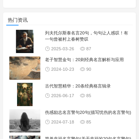
热门资讯
列夫托尔斯泰名言20句，句句让人感叹！有
一句曾被村上春树赞叹
2025-03-26
87
老子智慧金句：20则经典名言解析与应用
2024-10-23
90
古代智慧精华：20条经典格言辑录
2026-06-17
85
伤感励志名言警句20句(描写忧伤的名言警句)
2024-07-18
85
简单幸福名言警句(关于幸福的20句名言警句)