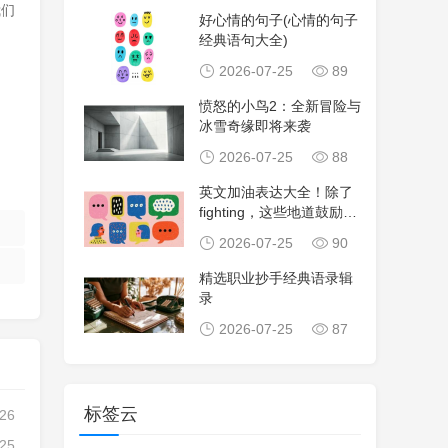
我们
好心情的句子(心情的句子
经典语句大全)
！
2026-07-25
89
愤怒的小鸟2：全新冒险与
冰雪奇缘即将来袭
2026-07-25
88
英文加油表达大全！除了
fighting，这些地道鼓励句
子让沟
2026-07-25
90
精选职业抄手经典语录辑
录
2026-07-25
87
标签云
-26
-25