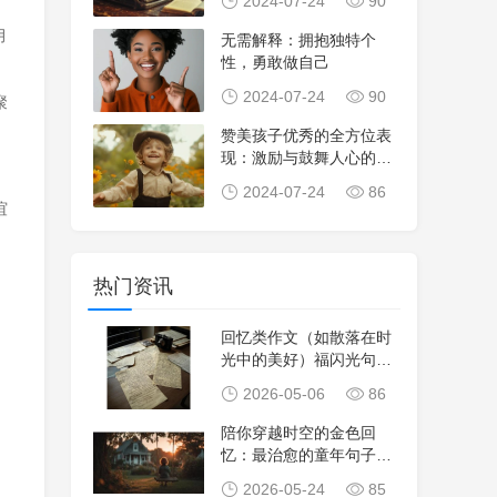
2024-07-24
90
月
无需解释：拥抱独特个
性，勇敢做自己
2024-07-24
90
聚
赞美孩子优秀的全方位表
现：激励与鼓舞人心的夸
奖语句大全
2024-07-24
86
谊
热门资讯
回忆类作文（如散落在时
光中的美好）福闪光句集
锦
2026-05-06
86
陪你穿越时空的金色回
忆：最治愈的童年句子合
集，重温纯真时光。
2026-05-24
85