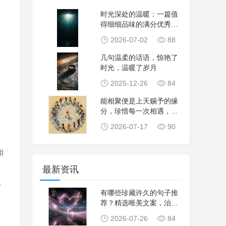
时光深处的温暖：一篇值
得细细品味的满分优秀作
文
2026-07-02
88
几句温柔的话语，惊艳了
时光，温暖了岁月
2025-12-26
84
能相聚便是上天赐予的缘
分，珍惜每一次相遇，共
赏相聚是缘分的经
2026-07-17
90
相
最新资讯
，
有哪些珍藏许久的句子推
荐？精选唯美文案，治愈
！
心灵，生活感悟，
2026-07-26
84