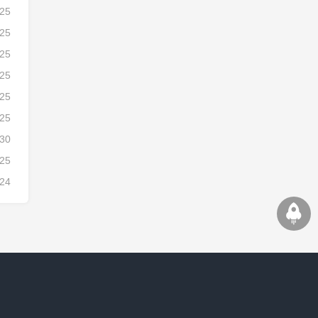
-25
-25
-25
-25
-25
-25
-30
-25
-24