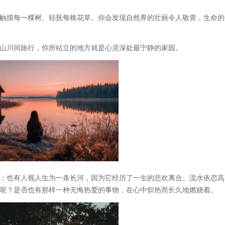
触摸每一棵树、轻抚每株花草。你会发现自然界的壮丽令人敬畏，生命的
山川间旅行，你所站立的地方就是心灵深处最宁静的家园。
；也有人视人生为一条长河，因为它经历了一生的悲欢离合。流水依恋高
呢？是否也有那样一种无悔热爱的事物，在心中炽热而长久地燃烧着。