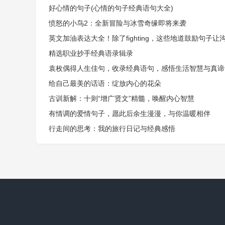
好心情的句子(心情的句子经典语句大全)
愤怒的小鸟2：全新冒险与冰雪奇缘即将来袭
英文加油表达大全！除了fighting，这些地道鼓励句子让
精选职业抄手经典语录辑录
袁枚偶得人生佳句，收录经典语句，感悟生活智慧与真谛
给自己最美的话语：绽放内心的花朵
古训新解：十则“增广贤文”精髓，唤醒内心智慧
有情调的爱情句子，愿此后余生漫漫，与你温暖相伴
行走间的思考：我的旅行日记与经典感悟