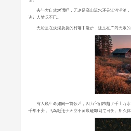
去与大自然对话吧，无论是高山流水还是江河湖泊，
迹让人赞叹不已。
无论是在炊烟袅袅的村落中漫步，还是在广阔无垠的
有人说生命如同一首歌谣，因为它们跨越了千山万水
千年不变，飞鸟翱翔于天空不留痕迹却划过日夜。那么你