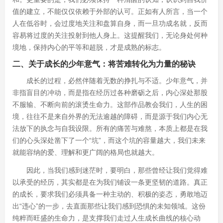
值的建立，不能仅仅依赖于外部的认可。正如有人所言，当一个
人在低谷时，会过度地关注和盘算自身，而一旦功成名就，反而
容易将过度的关注投射到他人身上。这提醒我们，无论身处何种
境地，保持内心的平等和超脱，才是成熟的标志。
二、关于成长的少年意气：将苦难转化为力量的秘诀
成长的过程，必然伴随着无数的挣扎与不适。少年意气，并
非指盲目的冲动，而是指在经历过各种磨砺之后，内心深处那股
不服输、不断向前的滚烫生命力。这部作品教会我们，人生的困
境，往往不是来自外界的无法逾越的障碍，而是源于我们内心无
法放下的执念与自我设限。所有的痛苦与难熬，本质上都是在我
们的心头深处凿下了一个“坑”，而这个坑的容量越大，我们未来
就能容纳的爱、理解和更广阔的格局也就越大。
因此，当我们感到迷茫时，要明白，那些曾经让我们觉得难
以承受的经历，其实都是在为我们铺设一条更坚韧的道路。真正
的成长，要求我们必须具备一种主动的、积极的姿态，勇敢地迈
出“违心”的一步，去直面那些让我们感到恐惧的未知领域。这份
纯粹而旺盛的生命力，是支撑我们走过人生成长曲线的核心动