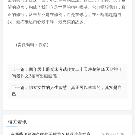
证明我们来过这一世，不是偶然的漂流。这些关于坚持、关于希
望的箴言，构成了我们立足世界的精神根基。它们提醒我们，真
正的修行，从来都不是在修剑，而是在修心，在不断地超越自
我，最终抵达内心最平静、最充实的故乡。
(责任编辑：佚名)
上一篇：
四年级上册期末考试作文二十天冲刺第15天封神！
写景作文3招写出画面感
下一篇：
独立女性的人生智慧：真正可以依靠的，其实是自
己
相关资讯
有哪些珍藏许久的句子推荐？精选唯美文案，治愈心灵，生活感悟，人间烟火，温暖人心
2026-07-26