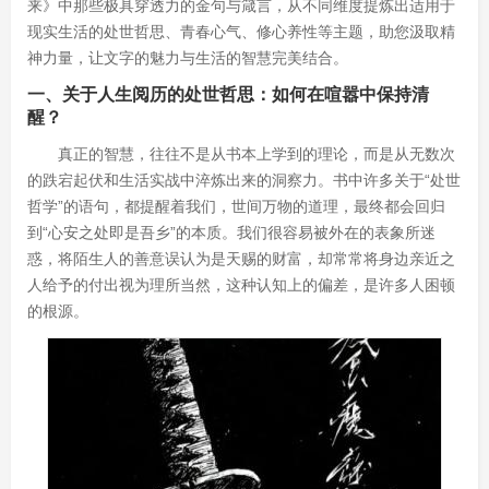
来》中那些极具穿透力的金句与箴言，从不同维度提炼出适用于
现实生活的处世哲思、青春心气、修心养性等主题，助您汲取精
神力量，让文字的魅力与生活的智慧完美结合。
一、关于人生阅历的处世哲思：如何在喧嚣中保持清
醒？
真正的智慧，往往不是从书本上学到的理论，而是从无数次
的跌宕起伏和生活实战中淬炼出来的洞察力。书中许多关于“处世
哲学”的语句，都提醒着我们，世间万物的道理，最终都会回归
到“心安之处即是吾乡”的本质。我们很容易被外在的表象所迷
惑，将陌生人的善意误认为是天赐的财富，却常常将身边亲近之
人给予的付出视为理所当然，这种认知上的偏差，是许多人困顿
的根源。