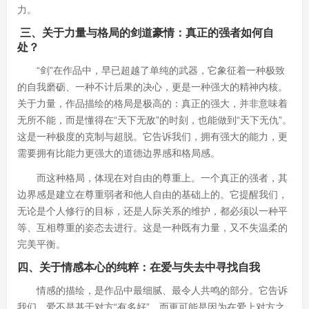
力。
️ 三、关于力量与格局的剑道豪情：真正的强者如何自
处？
“剑”在作品中，早已超越了单纯的武器，它象征着一种极致
的自我磨砺、一种不计后果的决心，更是一种强大的精神内核。
关于力量，作品描绘的格局是极高的：真正的强大，并非意味着
无所不能，而是懂得在“天下无敌”的时刻，也能做到“天下无仇”。
这是一种极度的克制与超脱。它告诉我们，拥有强大的能力，更
需要拥有比能力更强大的道德边界感和格局感。
而这种格局，体现在对自由的尊重上。一个真正的强者，其
边界感是建立在尊重弱者和他人自由的基础上的。它提醒我们，
无论是个人修行的目标，还是人际关系的维护，都必须以一种平
等、互相尊重的姿态去进行。这是一种既有力量，又不失温柔的
完美平衡。
四、关于情感本心的纯粹：在爱与失去中寻找自我
情感的描绘，是作品中最细腻、最令人共鸣的部分。它告诉
我们，爱不是基于对方“有多好”，而更可能是因为在爱上对方之