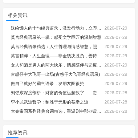
相关资讯
送给懒人的十句经典语录，激发行动力，立即改变命运，励志自我激励成长
2026-07-29
莫言经典语录第一辑：感受文学巨匠的深刻智慧
2026-07-29
莫言经典语录精选：人生哲理与情感智慧，照亮前行的心灵指路明灯
2026-07-29
莫言精粹：人生至理——非金钱决胜负，善待生命才是真智慧
2026-07-29
女人和酒是男人的两大快乐，情感陪伴与适度放松，让平凡日子更有烟火气
2026-07-29
古惑仔中大飞哥一出场(古惑仔大飞哥经典语录)
2026-07-29
做自己就好的霸气语录，发朋友圈很赞
2026-07-29
刘强东深度剖析：财富的价值远超数字——责任、影响与社会使命
2026-07-28
李小龙武道哲学：制胜于无形的截拳之道
2026-07-28
大秦帝国系列经典台词精选，重温剧中那些震撼人心的精彩语录
2026-07-28
推荐资讯