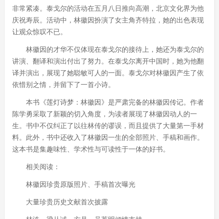
非常紧凑。泰戈尔的活动在五月八日推向高潮，北京文化界为他
庆祝寿辰。活动中，林徽因扮演了女主角齐特拉，她的出色表现
让观众惊叹不已。
林徽因的才华不仅体现在泰戈尔的接待上，她还为泰戈尔的
讲演、翻译和演出付出了努力。在泰戈尔离开中国时，她为他翻
译并演出，展现了她聪敏可人的一面。泰戈尔对林徽因产生了依
依惜别之情，并留下了一首小诗。
本书《莲灯诗梦：林徽因》是严肃完备的林徽因传记。作者
陈学勇采取了新颖的切入角度，为读者展现了林徽因动人的一
生。书中不仅纠正了以往林传的谬误，而且提供了大量第一手材
料。此外，书中还收入了林徽因一生的全部照片、手稿和画作。
这本书是集趣味性、学术性与可读性于一体的好书。
相关阅读：
林徽因珍贵原版照片、手稿首次曝光
大量珍贵历史文献首次披露