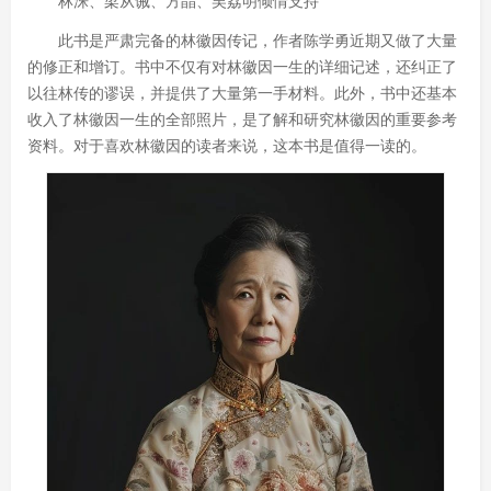
林洙、梁从诫、方晶、吴荔明倾情支持
此书是严肃完备的林徽因传记，作者陈学勇近期又做了大量
的修正和增订。书中不仅有对林徽因一生的详细记述，还纠正了
以往林传的谬误，并提供了大量第一手材料。此外，书中还基本
收入了林徽因一生的全部照片，是了解和研究林徽因的重要参考
资料。对于喜欢林徽因的读者来说，这本书是值得一读的。