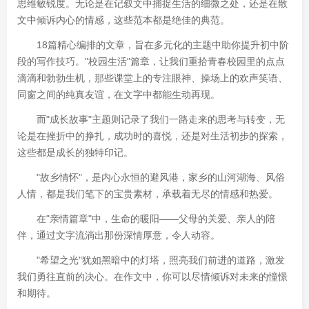
思维敏锐度。无论是在记叙文中捕捉生活的细微之处，还是在散
文中倾诉内心的情感，这些范本都是绝佳的典范。
18篇精心编排的文章，旨在多元化的主题中助你提升初中阶
段的写作技巧。"校园生活"篇章，让我们重拾青春校园里的点点
滴滴和勃勃生机，那些课堂上的专注眼神、操场上的欢声笑语、
同窗之间的纯真友谊，在文字中都能生动再现。
而"成长故事"主题则记录了我们一路走来的思考与转变，无
论是在挫折中的挣扎，成功时的喜悦，还是对生活初步的探索，
这些都是成长的独特印记。
"故乡情怀"，是内心永恒的避风港，家乡的山河湖海、风俗
人情，都是我们笔下的宝贵素材，承载着无尽的情感和热爱。
在"亲情篇章"中，生命的暖阳——父母的关爱、亲人的陪
伴，通过文字流淌出那份深情厚意，令人动容。
"希望之光"犹如黑暗中的灯塔，照亮我们前进的道路，激发
我们勇往直前的决心。在作文中，你可以尽情倾诉对未来的憧憬
和期待。