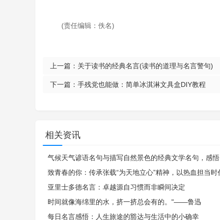
(责任编辑：佚名)
上一篇：
关于读书的经典名言(读书的道理与名言警句)
下一篇：
手残党也能做：简单冰淇淋文具盒DIY教程
相关资讯
气候天气谚语名句与描写自然景色的经典文学名句，感悟
致青春的你：传承张载“为天地立心”精神，以热血担当时
亚里士多德名言：卓越源自习惯而非瞬间决定
时间就像海绵里的水，挤一挤总会有的。"——鲁迅
每日名言感悟：人生旅途的豁达与生活中的小确幸