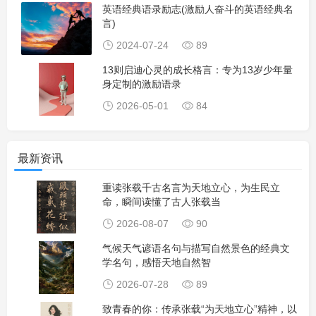
英语经典语录励志(激励人奋斗的英语经典名
言)
2024-07-24
89
13则启迪心灵的成长格言：专为13岁少年量
身定制的激励语录
2026-05-01
84
最新资讯
重读张载千古名言为天地立心，为生民立
命，瞬间读懂了古人张载当
2026-08-07
90
气候天气谚语名句与描写自然景色的经典文
学名句，感悟天地自然智
2026-07-28
89
致青春的你：传承张载“为天地立心”精神，以