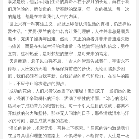
泰如是说，他启示我们生命的真谛不在于岁月的长短，而在于我
们所体验的、所创造的、所奉献的深度。每一次的挑战、每一次
的超越，都是在丰富我们人生的内涵。
"世上只有一种英雄主义，那就是即使认清生活的真相，仍选择热
爱生活。” 罗曼·罗兰的这句名言让我们理解，人生并非总是顺风
顺水，充满了挫折与困难。然而，真正的勇者并非未曾遭遇失败
与痛苦，而是在知晓生活的艰难后，依然满怀热情和信念，勇往
直前。这种热爱，是对梦想的坚守，是对未来的笃定。
"天道酬勤，君子以自强不息。” 古人的智慧告诫我们，宇宙永不
停歇，人应效仿天地，永远保持前进的步伐。无论面临多少困
厄，我们必须有自我革新、自我超越的勇气和毅力。在奋斗的路
上，不应停止追求进步的脚步。
"成功的花朵，人们只赞叹她当下的璀璨！但别忘了，当初她的嫩
芽，浸润了辛勤耕耘的汗水，洒满了牺牲的泪雨。” 冰心的这段
话揭示了成功背后的艰苦付出。每一个引人注目的成就，都离不
开默默的努力和坚持。那些无人问津的日子，那些满载泪水与汗
水的时刻，都是成就卓越的基础。
“漫长的路途，求索无垠，吾将上下探索。” 屈原的诗句激励我们
在追寻真理和理想的道路上，不惧艰辛，不断探寻。人生是一场