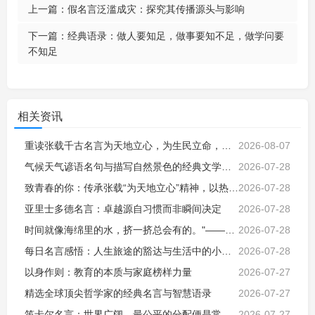
上一篇：
假名言泛滥成灾：探究其传播源头与影响
下一篇：
经典语录：做人要知足，做事要知不足，做学问要
不知足
相关资讯
重读张载千古名言为天地立心，为生民立命，瞬间读懂了古人张载当时的心情
2026-08-07
气候天气谚语名句与描写自然景色的经典文学名句，感悟天地自然智慧
2026-07-28
致青春的你：传承张载“为天地立心”精神，以热血担当时代使命，不负韶华
2026-07-28
亚里士多德名言：卓越源自习惯而非瞬间决定
2026-07-28
时间就像海绵里的水，挤一挤总会有的。"——鲁迅
2026-07-28
每日名言感悟：人生旅途的豁达与生活中的小确幸
2026-07-28
以身作则：教育的本质与家庭榜样力量
2026-07-27
精选全球顶尖哲学家的经典名言与智慧语录
2026-07-27
笛卡尔名言：世界广阔，最公平的分配便是常识。
2026-07-27