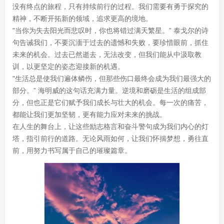
没有终点的旅程，只有持续前行的过程。我们需要有勇于探究的
精神，不断开拓新的领域，追求更高的境地。
"当你为失去阳光而悲叹时，你也将错过满天繁星。” 泰戈尔的诗
句告诫我们，不要沉湎于过去的遗憾和失败，要珍惜眼前，抓住
未来的机会。过去已然逝去，无法改变，但我们能从中汲取教
训，以更坚定的姿态迎接新的机遇。
"生活总是使我们遍体鳞伤，但那些伤口最终会成为我们最强大的
部分。” 海明威的这句话充满力量。逆境和磨砺是生活的组成部
分，但也正是它们赋予我们成长与壮大的机会。每一次的痛苦，
都能让我们更加坚韧，更有能力应对未来的挑战。
在人生的舞台上，让这些励志格言和奋斗警句成为我们内心的灯
塔，指引前行的道路。无论风雨如何，让我们怀揣梦想，勇往直
前，用努力书写属于自己的璀璨篇章。