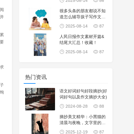
2025-08-14
86
阅
很多头条的朋友都说不知
并
道怎么辅导孩子写作文，
今天给大家推荐一
2025-08-14
87
累
人民日报作文素材开篇&
要
结尾大汇总！收藏！
2025-08-14
87
求
热门资讯
子
语文好词好句好段摘抄(好
绚
词好句以及作文摘抄大全)
2024-08-28
88
摘抄美文精华：小黑猫的
清晨与夜晚，文字里的夏
日清凉与活力
2025-12-19
87