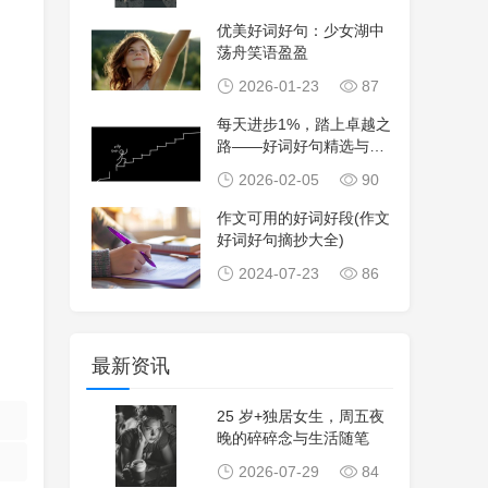
优美好词好句：少女湖中
荡舟笑语盈盈
2026-01-23
87
每天进步1%，踏上卓越之
路——好词好句精选与感
悟
2026-02-05
90
作文可用的好词好段(作文
好词好句摘抄大全)
2024-07-23
86
最新资讯
25 岁+独居女生，周五夜
晚的碎碎念与生活随笔
2026-07-29
84