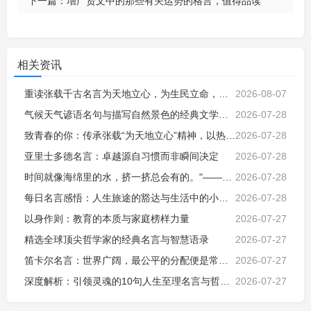
下一篇：
增广贤文中的那些有关运势的格言，值得品读
相关资讯
重读张载千古名言为天地立心，为生民立命，瞬间读懂了古人张载当时的心情
2026-08-07
气候天气谚语名句与描写自然景色的经典文学名句，感悟天地自然智慧
2026-07-28
致青春的你：传承张载“为天地立心”精神，以热血担当时代使命，不负韶华
2026-07-28
亚里士多德名言：卓越源自习惯而非瞬间决定
2026-07-28
时间就像海绵里的水，挤一挤总会有的。"——鲁迅
2026-07-28
每日名言感悟：人生旅途的豁达与生活中的小确幸
2026-07-28
以身作则：教育的本质与家庭榜样力量
2026-07-27
精选全球顶尖哲学家的经典名言与智慧语录
2026-07-27
笛卡尔名言：世界广阔，最公平的分配便是常识。
2026-07-27
深度解析：引领灵魂的10句人生至理名言与哲学思考
2026-07-27