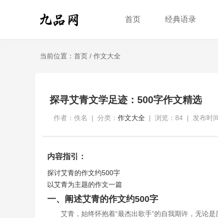
首页
经典语录
当前位置：
首页
/
作文大全
探寻艾青文学足迹：500字作文精选
作者：佚名
|
分类：
作文大全
|
浏览：84
|
发布时间：
内容指引：
探讨艾青的作文约500字
以艾青为主题的作文一篇
一、阐述艾青的作文约500字
艾青，始终怀抱着“最杰出歌手”的自我期许，无论