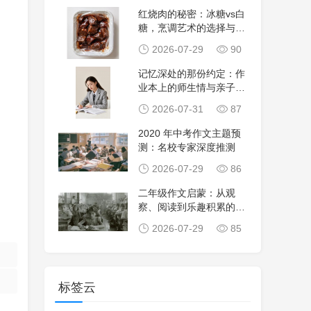
红烧肉的秘密：冰糖vs白
糖，烹调艺术的选择与解
析
2026-07-29
90
记忆深处的那份约定：作
业本上的师生情与亲子教
诲
2026-07-31
87
2020 年中考作文主题预
测：名校专家深度推测
2026-07-29
86
二年级作文启蒙：从观
察、阅读到乐趣积累的探
索之旅
2026-07-29
85
标签云