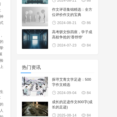
2024-08-21
88
语
作文评语集锦精选：全方
让
位评价作文的宝典
神
式
2024-08-21
86
关
高考骈文惊四座，学子成
，
高校争抢的'香饽饽'
的
2024-07-23
84
挚
展
验
上
热门资讯
探寻艾青文学足迹：500
字作文精选
生
2024-09-04
84
不
成长的足迹作文800字(成
的
长的足迹)
人
2025-08-14
84
怕