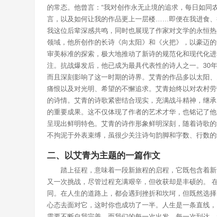
的常态。他曾言：“我对创作永无止境的追求，每日如同
言，以及如何让我的作品更上一层楼……即便在我进食、
我这位后辈深感共鸣，同时也展现了作家对文学的永恒热
领域，他所创作的长诗《向太阳》和《火把》，以豪迈的
审美标准的探索，极大地推动了新诗的规范化和现代化进
注。抗战爆发后，他已成为最具代表性的诗人之一。30年
而且深刻影响了这一时期的诗界。艾青的作品多以太阳、
痛恨以及对光明、希望的不懈追求。艾青始终以对农村劳
的诗情。艾青的诗歌紧密结合现实，充满战斗精神，继承
的重要成果。这不仅体现了作者的艺术才华，也铭记了他
呈现出鲜明特色。艾青的诗作形象鲜明深刻，随着诗歌的
不拘泥于外表束缚，虽很少关注诗句韵脚和字数、行数的
二、以艾青为主题的一篇作文
踏上征程，意味着一段新旅程的启程，它既包含着新
又一次挑战，尽管过程充满艰辛，但收获却是丰硕的。 
同。在人生的道路上，都会遇到挫折和坎坷，但既然选择
心态去面对它，这时你也成功了一半。人生是一条直线，
需要不断自我完善。而我们的每一次出发，每一次到达，