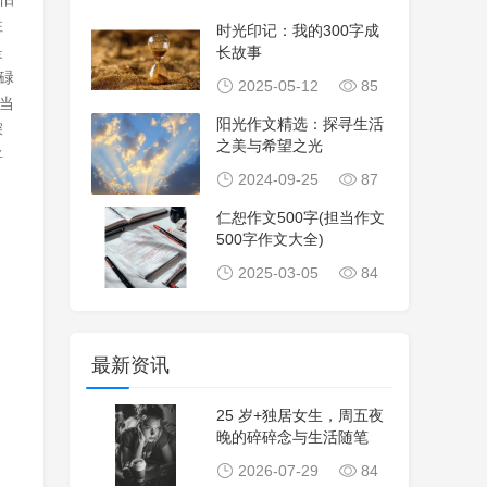
往
时光印记：我的300字成
是
长故事
碌
2025-05-12
85
当
阳光作文精选：探寻生活
深
之美与希望之光
将
2024-09-25
87
仁恕作文500字(担当作文
500字作文大全)
2025-03-05
84
最新资讯
25 岁+独居女生，周五夜
晚的碎碎念与生活随笔
2026-07-29
84