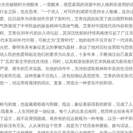
农夫在破晓时分便醒来，一觉醒来，便思索我的诗篇中的人物和应使用的
行走之际，也在思考。”一个诗人，对写作的渴望与坚持令人敬佩，这亦
爱。抗日战争为诗歌创作开辟了新时代，艾青也因此拓宽了政治视野和精
气势展现了中华民族的振奋精神与英雄气概。艾青对中国现代诗内容和形
程。艾青自30年代初步入诗坛起，其深沉忧郁的抒情风格便引起了广泛
代末至40年代中期，可称之为“艾青时代”，他的创作不仅开创了一代诗风
火把、黎明等具有象征意义的事物为题材，表达了他对旧社会黑暗与恐惧
动人民的热爱和贴近他们的要求为出发点，十多年来，不断倾注自己最真
了“五四”新文学的优良传统；同时，以其精湛创新的艺术风格成为新诗发
严谨、艰辛的艺术实践。在他的诗作中，充沛的进取精神和丰富的生活经
结束而完成。这种形象不仅指人，还包括物以及思想等。艾青的诗在形式
统一，但运用有规律的排比、复沓，营造出一种变化中的和谐。
鲜与刺激，也蕴藏着暗礁与荆棘。抵达，象征着获得新的财富，完成了人
在我看来，人生同样是一场征途。每个人的出发点相同，然而终点却各有
了远方，就不应畏惧困难。将所有的厄运都视为一种考验，以另一种平和
目标没有尽头。人从来到这个世界，就是为了经历各种磨炼。换句话说，
都成就了这种磨炼，关键在于自己是否用心去把握它。如果一朵花因为害