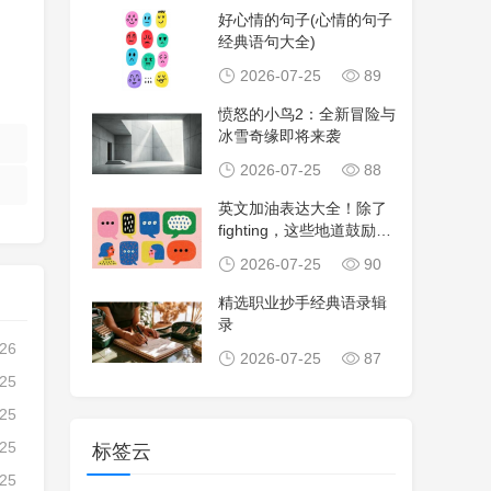
好心情的句子(心情的句子
经典语句大全)
2026-07-25
89
愤怒的小鸟2：全新冒险与
冰雪奇缘即将来袭
2026-07-25
88
英文加油表达大全！除了
fighting，这些地道鼓励句
子让沟
2026-07-25
90
精选职业抄手经典语录辑
录
-26
2026-07-25
87
-25
-25
-25
标签云
-25