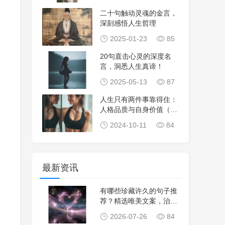
二十句触动灵魂的金言，
深刻感悟人生哲理
2025-01-23
85
20句直击心灵的深度名
言，洞悉人生真谛！
2025-05-13
87
人生只有两件事靠得住：
人格品质与自身价值（深
度好文）
2024-10-11
84
最新资讯
有哪些珍藏许久的句子推
荐？精选唯美文案，治愈
心灵，生活感悟，
2026-07-26
84