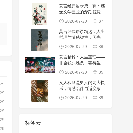
莫言经典语录第一辑：感
受文学巨匠的深刻智慧
2026-07-29
87
莫言经典语录精选：人生
哲理与情感智慧，照亮前
行的心灵指路明灯
2026-07-29
86
莫言精粹：人生至理——
非金钱决胜负，善待生命
才是真智慧
2026-07-29
85
女人和酒是男人的两大快
-29
乐，情感陪伴与适度放
-29
松，让平凡日子更有
2026-07-29
89
-29
-29
-29
标签云
-29