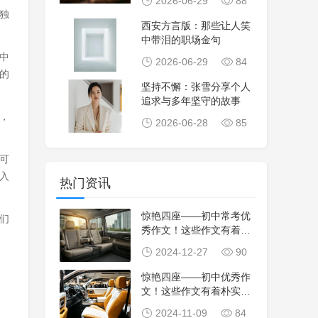
2026-06-29
88
独
西安方言版：那些让人笑
中带泪的职场金句
中
2026-06-29
84
的
坚持不懈：张雪分享个人
追求与多年坚守的故事
，
2026-06-28
85
可
入
热门资讯
惊艳四座——初中常考优
们
秀作文！这些作文有着朴
实的语言、精妙的
2024-12-27
90
惊艳四座——初中优秀作
文！这些作文有着朴实的
语言、精妙的构思
2024-11-09
84