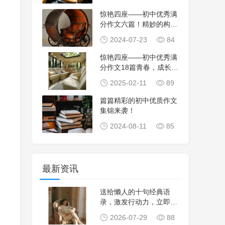
惊艳四座——初中优秀满
分作文六篇！精妙的构
思、流畅的文笔、深
2024-07-23
84
惊艳四座——初中优秀满
分作文18篇青春，成长，
挫折！精妙的构
2025-02-11
89
篇篇精彩的初中优质作文
集锦来袭！
2024-08-11
85
最新资讯
送给懒人的十句经典语
录，激发行动力，立即改
变命运，励志自我激
2026-07-29
88