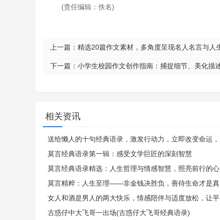
(责任编辑：佚名)
上一篇：
精选20篇作文素材，多角度呈现名人名言与人
下一篇：
小学生校园作文创作指南：捕捉细节、美化描
相关资讯
送给懒人的十句经典语录，激发行动力，立即改变命运，
莫言经典语录第一辑：感受文学巨匠的深刻智慧
莫言经典语录精选：人生哲理与情感智慧，照亮前行的心
莫言精粹：人生至理——非金钱决胜负，善待生命才是真
女人和酒是男人的两大快乐，情感陪伴与适度放松，让平
古惑仔中大飞哥一出场(古惑仔大飞哥经典语录)