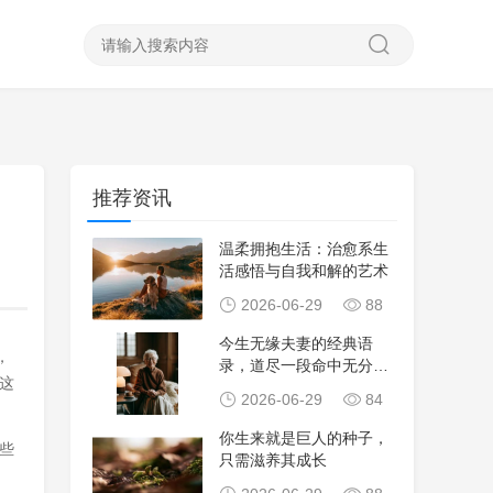
推荐资讯
温柔拥抱生活：治愈系生
活感悟与自我和解的艺术
2026-06-29
88
今生无缘夫妻的经典语
，
录，道尽一段命中无分的
这
遗憾与伤感
2026-06-29
84
你生来就是巨人的种子，
些
只需滋养其成长