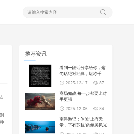
推荐资讯
看到一段话分享给你，这
句话绝对经典，堪称千古
名言顶级夫妻关系
2025-12-17
87
商场如战,每一步都要比对
古
手更强
2025-12-06
84
剂
南浔游记：体验“上有天
种
堂，下有苏杭”的绝美风光