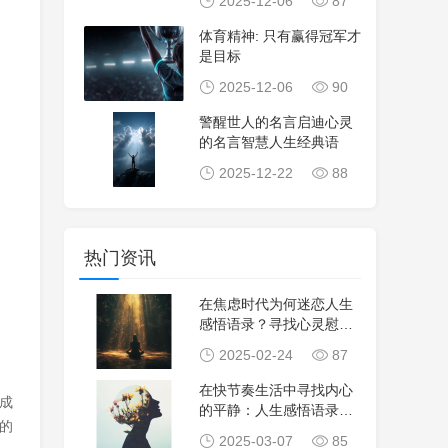
2025-12-06
87
体育精神: 只有赢得冠军才
是目标
2025-12-06
90
警醒世人的名言启迪心灵
的名言智慧人生经典语
2025-12-22
88
热门资讯
在焦虑时代为何迷恋人生
感悟语录？寻找心灵慰藉
与价值指引
2025-02-24
87
在快节奏生活中寻找内心
成
的平静：人生感悟语录的
的
重要性
2025-03-07
85