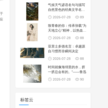
气候天气谚语名句与描写
自然景色的经典文学名
于
句，感悟天地自然智
2026-07-28
89
应
致青春的你：传承张载“为
天地立心”精神，以热血担
当时代使命，
2026-07-28
88
亚里士多德名言：卓越源
自习惯而非瞬间决定
2026-07-28
88
时间就像海绵里的水，挤
一挤总会有的。"——鲁迅
2026-07-28
90
标签云