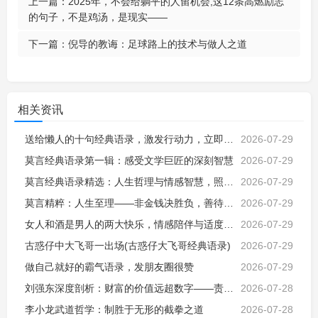
上一篇：
2025年，不会给躺平的人留机会,这12条高燃励志
的句子，不是鸡汤，是现实——
下一篇：
倪导的教诲：足球路上的技术与做人之道
相关资讯
送给懒人的十句经典语录，激发行动力，立即改变命运，励志自我激励成长
2026-07-29
莫言经典语录第一辑：感受文学巨匠的深刻智慧
2026-07-29
莫言经典语录精选：人生哲理与情感智慧，照亮前行的心灵指路明灯
2026-07-29
莫言精粹：人生至理——非金钱决胜负，善待生命才是真智慧
2026-07-29
女人和酒是男人的两大快乐，情感陪伴与适度放松，让平凡日子更有烟火气
2026-07-29
古惑仔中大飞哥一出场(古惑仔大飞哥经典语录)
2026-07-29
做自己就好的霸气语录，发朋友圈很赞
2026-07-29
刘强东深度剖析：财富的价值远超数字——责任、影响与社会使命
2026-07-28
李小龙武道哲学：制胜于无形的截拳之道
2026-07-28