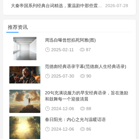
大秦帝国系列经典台词精选，重温剧中那些震撼人心的精彩语录
2026-07-28
推荐资讯
周迅自曝曾想掐死阿雅(图)
2025-02-11
87
范德彪经典语录字幕(范德彪人生经典语录)
2025-07-30
90
20句充满说服力的早安经典语录，旨在激励
和鼓舞每一个迎接清晨
2024-12-06
88
春日阳光：内心之光与温暖话语
2024-12-06
86