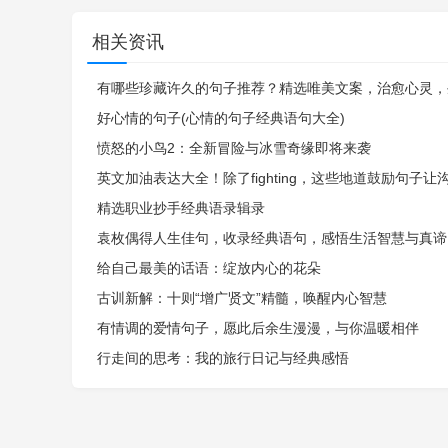
相关资讯
有哪些珍藏许久的句子推荐？精选唯美文案，治愈心灵，
好心情的句子(心情的句子经典语句大全)
愤怒的小鸟2：全新冒险与冰雪奇缘即将来袭
英文加油表达大全！除了fighting，这些地道鼓励句子让
精选职业抄手经典语录辑录
袁枚偶得人生佳句，收录经典语句，感悟生活智慧与真谛
给自己最美的话语：绽放内心的花朵
古训新解：十则“增广贤文”精髓，唤醒内心智慧
有情调的爱情句子，愿此后余生漫漫，与你温暖相伴
行走间的思考：我的旅行日记与经典感悟