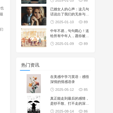
2025-01-10
88
；也
已婚女人的心声：这几句
最
话说出了我们的无奈与真
相
2025-01-10
89
们
中年不易，句句戳心！送
给所有中年人，愿你被世
界温柔以待
2025-01-09
89
热门资讯
在美感中学习英语：感悟
深情的情感语录
2025-05-12
85
真正能走到最后的感情，
是吵不散、打不走的深情
羁绊
2025-08-14
86