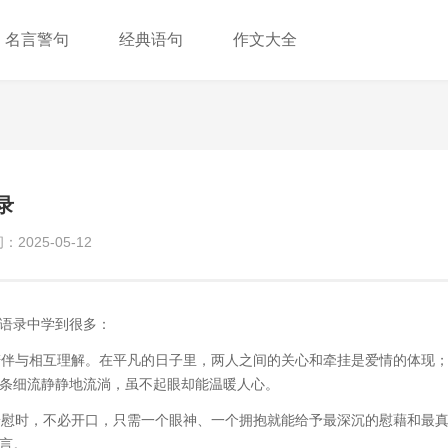
名言警句
经典语句
作文大全
录
2025-05-12
语录中学到很多：
的陪伴与相互理解。在平凡的日子里，两人之间的关心和牵挂是爱情的体现
条细流静静地流淌，虽不起眼却能温暖人心。
要安慰时，不必开口，只需一个眼神、一个拥抱就能给予最深沉的慰藉和最
言。