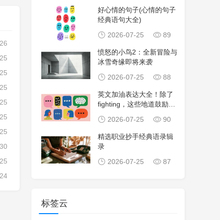
好心情的句子(心情的句子
经典语句大全)
2026-07-25
89
-26
愤怒的小鸟2：全新冒险与
-25
冰雪奇缘即将来袭
-25
2026-07-25
88
-25
英文加油表达大全！除了
-25
fighting，这些地道鼓励句
子让沟
-25
2026-07-25
90
-25
精选职业抄手经典语录辑
-30
录
-25
2026-07-25
87
-24
标签云