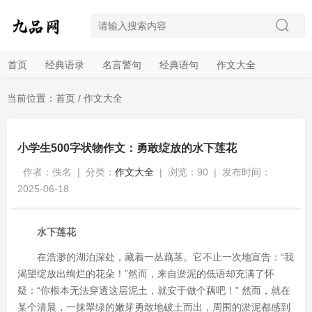
首页
经典语录
名言警句
经典语句
作文大全
当前位置：
首页
/
作文大全
小学生500字状物作文：勇敢绽放的水下莲花
作者：佚名
|
分类：
作文大全
|
浏览：90
|
发布时间：
2025-06-18
水下莲花
在浩渺的湖泊深处，藏着一丛藕茎。它不止一次地宣告：“我
渴望绽放出绚烂的花朵！”然而，来自淤泥的低语却充满了怀
疑：“你根本无法穿透这层泥土，就安于做个藕吧！” 然而，就在
某个清晨，一抹翠绿的嫩芽勇敢地破土而出，周围的淤泥都感到