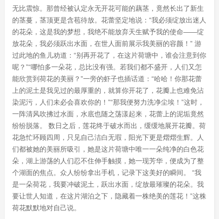
无比震惊。那曾经被认定永无开花可能的藕茎，竟然长出了新生
的茎蔓，茎顶更是含苞待放。花蕾坚定地说：“我必须绽放出迷人
的花朵，这是我的梦想，我绝不能放弃天生赋予我的使命——绽
放花朵，我必须跃出水面，在世人面前展示我美丽的容颜！” 游
过此地的鱼儿劝道：“别再开花了，在这片荷塘中，谁会注意到你
呢？”“哪怕多一朵花，总比没有强。若我们都不盛开，人们又怎
能欣赏到荷花的美丽？”一旁的虾子也插话道：“哈哈！你那花蕾
上的泥土是我见过的最厚重的，就算你开花了，花瓣上也难免沾
染泥污，人们未必会喜欢你的！”“那我便努力洗净尘埃！”这时，
一阵清风吹拂过水面，水底也随之荡漾起来，花蕾上的泥垢竟然
纷纷脱落。 数日之后，莲花终于破水而出，缓缓地展开花瓣。荷
花急忙环顾四周，只见自己洁白无瑕，阳光下更是熠熠生辉。人
们都被她的美丽所吸引，她是这片荷塘中唯一一朵纯净的白色花
朵，湖上游荡的人们忍不住伸手触摸，她一现芳华，便成为了整
个湖面的焦点。众人纷纷拿出手机，记录下这美好的瞬间。 “我
是一朵荷花，我要冲破泥土，跃出水面，绽放最璀璨的花朵。我
要让世人知道，在这片湖泊之下，隐藏着一株绝美的莲花！”这株
荷花默默地对自己说。