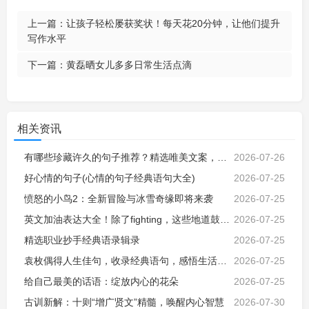
上一篇：
让孩子轻松屡获奖状！每天花20分钟，让他们提升
写作水平
下一篇：
黄磊晒女儿多多日常生活点滴
相关资讯
有哪些珍藏许久的句子推荐？精选唯美文案，治愈心灵，生活感悟，人间烟火，温暖人心
2026-07-26
好心情的句子(心情的句子经典语句大全)
2026-07-25
愤怒的小鸟2：全新冒险与冰雪奇缘即将来袭
2026-07-25
英文加油表达大全！除了fighting，这些地道鼓励句子让沟通更生动
2026-07-25
精选职业抄手经典语录辑录
2026-07-25
袁枚偶得人生佳句，收录经典语句，感悟生活智慧与真谛
2026-07-25
给自己最美的话语：绽放内心的花朵
2026-07-25
古训新解：十则“增广贤文”精髓，唤醒内心智慧
2026-07-30