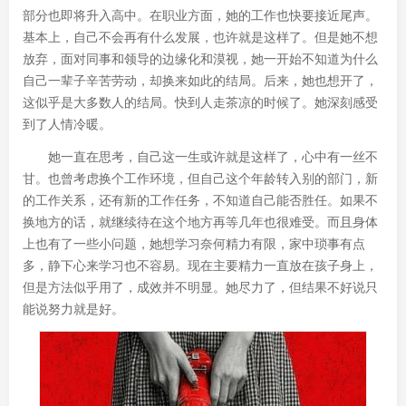
部分也即将升入高中。在职业方面，她的工作也快要接近尾声。
基本上，自己不会再有什么发展，也许就是这样了。但是她不想
放弃，面对同事和领导的边缘化和漠视，她一开始不知道为什么
自己一辈子辛苦劳动，却换来如此的结局。后来，她也想开了，
这似乎是大多数人的结局。快到人走茶凉的时候了。她深刻感受
到了人情冷暖。
她一直在思考，自己这一生或许就是这样了，心中有一丝不
甘。也曾考虑换个工作环境，但自己这个年龄转入别的部门，新
的工作关系，还有新的工作任务，不知道自己能否胜任。如果不
换地方的话，就继续待在这个地方再等几年也很难受。而且身体
上也有了一些小问题，她想学习奈何精力有限，家中琐事有点
多，静下心来学习也不容易。现在主要精力一直放在孩子身上，
但是方法似乎用了，成效并不明显。她尽力了，但结果不好说只
能说努力就是好。