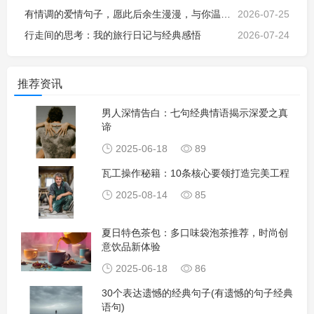
有情调的爱情句子，愿此后余生漫漫，与你温暖相伴
2026-07-25
行走间的思考：我的旅行日记与经典感悟
2026-07-24
推荐资讯
男人深情告白：七句经典情语揭示深爱之真
谛
2025-06-18
89
瓦工操作秘籍：10条核心要领打造完美工程
2025-08-14
85
夏日特色茶包：多口味袋泡茶推荐，时尚创
意饮品新体验
2025-06-18
86
30个表达遗憾的经典句子(有遗憾的句子经典
语句)