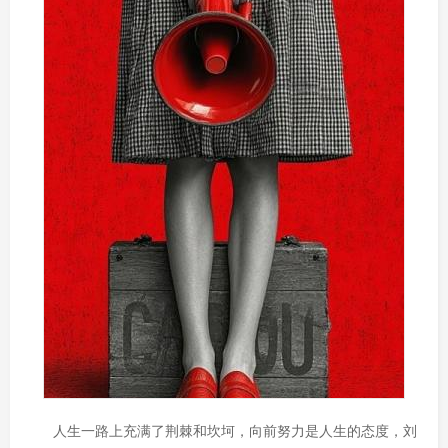
人生一路上充满了荆棘和坎坷，向前努力是人生的态度，刘