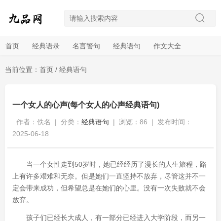
首页
经典语录
名言警句
经典语句
作文大全
当前位置：
首页
/
经典语句
一个女人的心声(每个女人的心声经典语句)
作者：佚名
|
分类：
经典语句
|
浏览：86
|
发布时间：
2025-06-18
当一个女性走到50岁时，她已经经历了漫长的人生旅程，路
上有许多艰难和无奈。但是她们一直坚持不放弃，尽管这并不一
定会带来成功，但希望总是在她们的心里。没有一次失败就不会
放弃。
孩子们已经长大成人，有一部分已经进入大学阶段，而另一