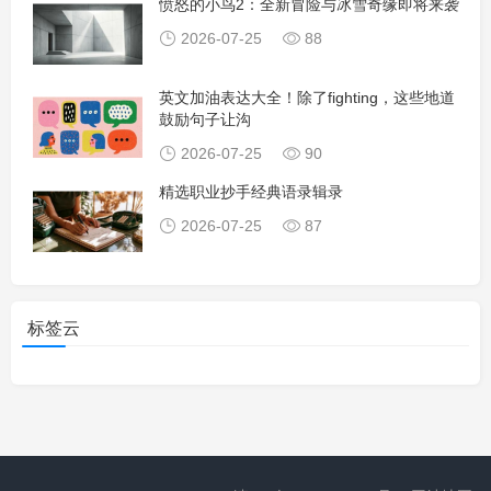
愤怒的小鸟2：全新冒险与冰雪奇缘即将来袭
2026-07-25
88
英文加油表达大全！除了fighting，这些地道
鼓励句子让沟
2026-07-25
90
精选职业抄手经典语录辑录
2026-07-25
87
标签云