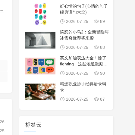
好心情的句子(心情的句子
三
经典语句大全)
2026-07-25
89
愤怒的小鸟2：全新冒险与
冰雪奇缘即将来袭
2026-07-25
88
英文加油表达大全！除了
fighting，这些地道鼓励句
子让沟
2026-07-25
90
精选职业抄手经典语录辑
录
2026-07-25
87
-26
标签云
-25