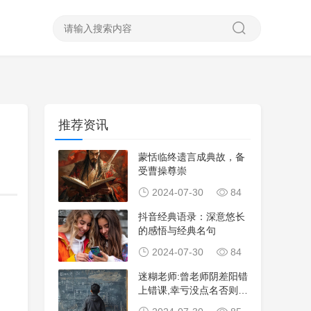
推荐资讯
蒙恬临终遗言成典故，备
受曹操尊崇
2024-07-30
84
抖音经典语录：深意悠长
的感悟与经典名句
2024-07-30
84
迷糊老师:曾老师阴差阳错
上错课,幸亏没点名否则就
尴尬了