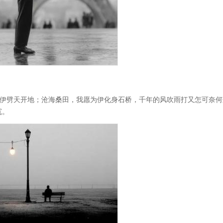
愿为伊劈天开地；沧海桑田，我愿为伊化身石桥，千年的风吹雨打又怎可奈何
沉。