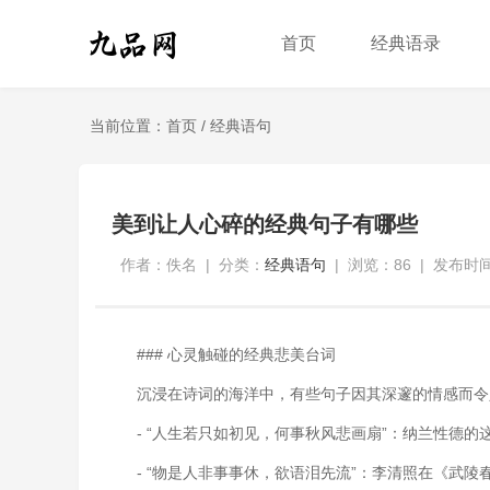
首页
经典语录
当前位置：
首页
/
经典语句
美到让人心碎的经典句子有哪些
作者：佚名
|
分类：
经典语句
|
浏览：86
|
发布时间：
### 心灵触碰的经典悲美台词
沉浸在诗词的海洋中，有些句子因其深邃的情感而令
- “人生若只如初见，何事秋风悲画扇”：纳兰性德
- “物是人非事事休，欲语泪先流”：李清照在《武