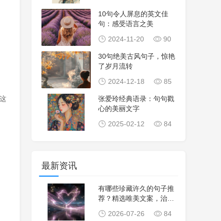
10句令人屏息的英文佳
句：感受语言之美
2024-11-20
90
30句绝美古风句子，惊艳
了岁月流转
2024-12-18
85
这
张爱玲经典语录：句句戳
心的美丽文字
2025-02-12
84
最新资讯
有哪些珍藏许久的句子推
荐？精选唯美文案，治愈
心灵，生活感悟，
2026-07-26
84