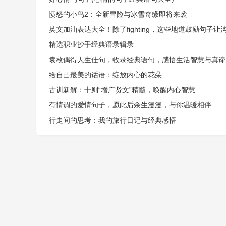
愤怒的小鸟2：全新冒险与冰雪奇缘即将来袭
英文加油表达大全！除了fighting，这些地道鼓励句子让
精选职业抄手经典语录辑录
袁枚偶得人生佳句，收录经典语句，感悟生活智慧与真谛
给自己最美的话语：绽放内心的花朵
古训新解：十则“增广贤文”精髓，唤醒内心智慧
有情调的爱情句子，愿此后余生漫漫，与你温暖相伴
行走间的思考：我的旅行日记与经典感悟