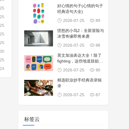
好心情的句子(心情的句子
-25
经典语句大全)
-25
2026-07-25
89
-25
愤怒的小鸟2：全新冒险与
-25
冰雪奇缘即将来袭
-25
2026-07-25
88
-30
英文加油表达大全！除了
-25
fighting，这些地道鼓励句
子让沟
-24
2026-07-25
90
精选职业抄手经典语录辑
录
2026-07-25
87
标签云