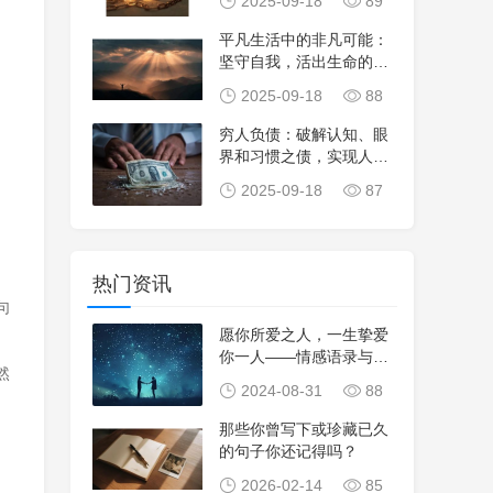
2025-09-18
89
平凡生活中的非凡可能：
坚守自我，活出生命的价
值与光彩
2025-09-18
88
穷人负债：破解认知、眼
界和习惯之债，实现人生
逆袭
2025-09-18
87
热门资讯
句
愿你所爱之人，一生挚爱
你一人——情感语录与爱
然
情故事分享
2024-08-31
88
那些你曾写下或珍藏已久
的句子你还记得吗？
2026-02-14
85