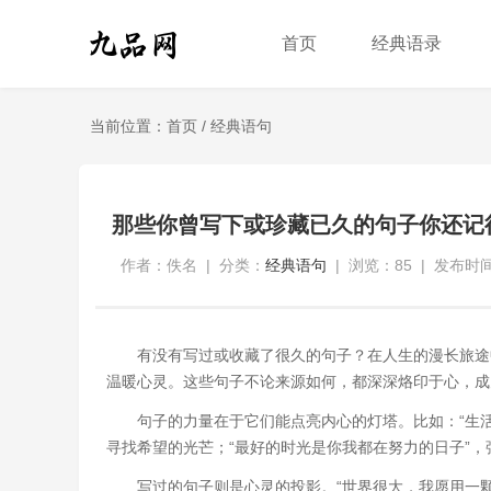
首页
经典语录
当前位置：
首页
/
经典语句
那些你曾写下或珍藏已久的句子你还记
作者：佚名
|
分类：
经典语句
|
浏览：85
|
发布时间：
有没有写过或收藏了很久的句子？在人生的漫长旅途
温暖心灵。这些句子不论来源如何，都深深烙印于心，成
句子的力量在于它们能点亮内心的灯塔。比如：“生
寻找希望的光芒；“最好的时光是你我都在努力的日子”
写过的句子则是心灵的投影。“世界很大，我愿用一