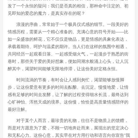
发了一个永恒的疑问：我们是否真的相信，那种命中注定的、初
见即知的爱恋的魔力，是真实存在的呢？
浪漫的序曲，常常始于一个极具仪式感的细节。一段美好的
情感历程，需要从一个精心准备的、充满心意的符号开始——比
如一朵盛放的鲜花，它不仅仅是物品，更是情感的具象化表达，
承载着期待、呵护与温柔的期许。当人们在这样的氛围中相遇，
共同经历一起观看日落、一起感受烟火气，一起漫步于熟悉的街
巷时，那些关于爱的美好想象，便如同潮水般涌上心头，让人沉
醉其中，渴望时间能够无限地停滞，让这份美好定格永恒。
时间流淌的节奏，有时会让人感到匆忙，渴望能够放慢脚
步，让这份爱意有更多的时间去酝酿、去沉淀。慢慢地爱，让情
感有足够的时间去发酵，让了解的过程变得细水长流，最终达到
心旷神怡、浑然天成的境界。这份慢，恰恰是高质量情感陪伴的
最好注解。
对于某个人而言，最珍贵的礼物，往往不是物质上的馈赠，
而是对方愿意为了爱，不顾一切地奔赴而来，展现出的坚定决心
和无私心力。这份心意，其实早在对方用行动和语言向你宣告“我