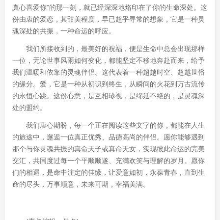
真心喜爱你”的那一刻，就已经深深地烙印在了你的生命深处。这
份由衷的爱恋，其甜美程度，早已超乎寻常的想象，它是一种灵
魂深处的共振，一种命运的呼应。
我们所接收到的，最美好的祝福，便是生命中总会出现那样
一位，无论世事风雨如何变化，都能坚定不移地奔赴而来，给予
我们温暖和依靠的灵魂伴侣。这代表着一种超越时空、超越世俗
的缘分。爱，它是一种从初识到终生，从瞬间的火花到万古流传
的永恒心跳。这份心意，是互相珍视，是绵延不绝的，是灵魂深
处的盟约。
我们衷心期盼，每一个正在阅读这些文字的你，都能在人生
的旅途中，邂逅一位真正优秀、品德高尚的伴侣。愿你能够遇到
那个与你灵魂共振的真命天子或真命天女，实现彼此命运的完美
交汇，共同度过每一个平顺顺遂、充满欢笑与理解的岁月。愿你
们的相遇，是命中注定的佳缘，让爱意如初，永葆青春，直到生
命的尽头，万事顺意，未来可期，幸福美满。