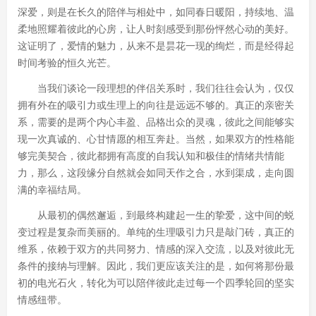
深爱，则是在长久的陪伴与相处中，如同春日暖阳，持续地、温
柔地照耀着彼此的心房，让人时刻感受到那份怦然心动的美好。
这证明了，爱情的魅力，从来不是昙花一现的绚烂，而是经得起
时间考验的恒久光芒。
当我们谈论一段理想的伴侣关系时，我们往往会认为，仅仅
拥有外在的吸引力或生理上的向往是远远不够的。真正的亲密关
系，需要的是两个内心丰盈、品格出众的灵魂，彼此之间能够实
现一次真诚的、心甘情愿的相互奔赴。当然，如果双方的性格能
够完美契合，彼此都拥有高度的自我认知和极佳的情绪共情能
力，那么，这段缘分自然就会如同天作之合，水到渠成，走向圆
满的幸福结局。
从最初的偶然邂逅，到最终构建起一生的挚爱，这中间的蜕
变过程是复杂而美丽的。单纯的生理吸引力只是敲门砖，真正的
维系，依赖于双方的共同努力、情感的深入交流，以及对彼此无
条件的接纳与理解。因此，我们更应该关注的是，如何将那份最
初的电光石火，转化为可以陪伴彼此走过每一个四季轮回的坚实
情感纽带。