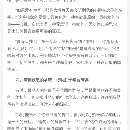
“如果爱有声音，那你大概每天都会听到我的心跳在念你的名
字。” 这将抽象的爱意，具象化为一种生命最原始、最持续的节
奏——心跳。它代表着一种无意识、持续的、无法停止的思念，
是比任何誓言都更可靠的证据。
“像春天找到了第一朵花，像长夜等到了黎明——你是我所
有‘恰到好处’的证明。” 这里的“恰到好处”是最高级的赞美。它意
味着对方的出现，完美地填补了生命中所有缺口，让一切的时
机、一切的发生，都变得合理而美好。它代表了一种命运般的圆
满感。
四、笨拙诚恳的承诺：行动胜于华丽辞藻
有时，最动人的告白不是华丽的辞藻，而是带着些许不完美
的、笨拙的、但却极其坚定的行动承诺。这种真诚，往往能穿透
所有的浪漫滤镜，直达人心的深处。
“我可能给不了你最浪漫的告白，但我可以把‘陪你’写成此后
每一天的日程。” 这句话的价值在于，它将“爱”这个虚无的概念，
转化成了“时间表”这个最具体的、最可执行的承诺。它用实际的