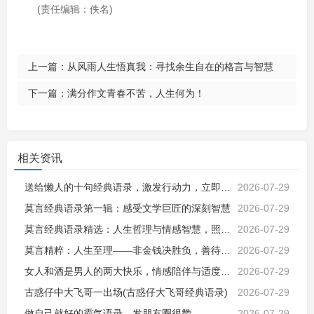
(责任编辑：佚名)
上一篇：
从风雨人生悟真我：寻找余生自在的格言与智慧
下一篇：
满分作文青春不苦，人生何为！
相关资讯
送给懒人的十句经典语录，激发行动力，立即改变命运，励志自我激励成长
2026-07-29
莫言经典语录第一辑：感受文学巨匠的深刻智慧
2026-07-29
莫言经典语录精选：人生哲理与情感智慧，照亮前行的心灵指路明灯
2026-07-29
莫言精粹：人生至理——非金钱决胜负，善待生命才是真智慧
2026-07-29
女人和酒是男人的两大快乐，情感陪伴与适度放松，让平凡日子更有烟火气
2026-07-29
古惑仔中大飞哥一出场(古惑仔大飞哥经典语录)
2026-07-29
做自己就好的霸气语录，发朋友圈很赞
2026-07-29