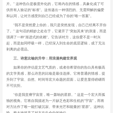
片。” 这种告白是极度外化的，它将内在的情感，具象化成了可
供所有人验证的“标准”。这传递出一种强烈的、无需辩解的偏爱
和认同，让对方感受到自己已经成为了你的“唯一答案”。
“我不是突然爱上你的，我只是突然发现，自己已经离不开你
了。” 这句话的精妙之处在于，它避开了“突如其来”的浪漫，而是
强调了一种“渐进式的依赖”。它告诉对方，这份爱不是一时兴
起，而是如同呼吸一样，已经深入到生命的底层逻辑，成了无法
剥离的必需品。
三、诗意比喻的升华：用浪漫构建世界观
如果你的伴侣是文艺气质的，或者你希望你的告白具有极高
的文学美感，那么诗意的比喻是最佳选择。它将普通的情感，提
升到了宇宙、自然、时间等宏大命题的层面，让爱意显得磅礴而
不可抗拒。
“你是我贫瘠宇宙里，唯一轰响的星群。” 这是一个宏大而孤
独的视角。它将自我描述为一片缺乏色彩和生机的“宇宙”，而将
对方比作了唯一能打破沉寂、带来光芒和能量的“星群”。这种比
喻，极大地拔高了对方在生命中的地位。