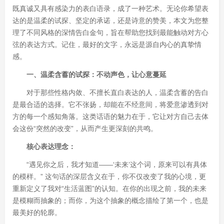
既真诚又具有感染力的表白语录，成了一种艺术。无论你希望表
达的是温柔的试探、坚定的承诺，还是诗意的赞美，本文为您整
理了不同风格的深情告白金句，旨在帮助您找到最能触动对方心
弦的表达方式。记住，最好的文字，永远是源自内心的真挚情
感。
一、温柔含蓄的试探：不动声色，让心意蔓延
对于那些性格内敛、不擅长直白表达的人，温柔含蓄的告白
是最合适的选择。它不张扬，却能在不经意间，将爱意渗透到对
方的每一个感知角落。这类话语的魅力在于，它让对方自己去体
会这份“突然的改变”，从而产生更深刻的共鸣。
核心表达理念：
“遇见你之后，我才知道——‘未来’这个词，原来可以有具体
的模样。” 这句话的深层含义在于，你不仅改变了我的心境，更
重新定义了我对“生活蓝图”的认知。在你的出现之前，我的未来
是模糊而抽象的；而你，为这个抽象的概念描绘了第一个，也是
最美好的轮廓。