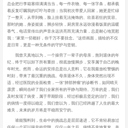
总会把行李箱塞得满满当当，每一件衣物、每一张字条，都承载
着反复叮嘱我的叮咛与牵挂；当我初次带爱人回家，她更是忙碌
了一整天，从早到晚，脸上挂着无法掩饰的、欣喜若狂的笑容。
那时的她，身姿挺拔，脚步轻快，厨房里永远弥漫着饭菜的温暖
香气，电话里传出的声音永远洪亮而充满力量，总是耐心地宽慰
我：“家里一切都好，你千万不要挂念。”这些画面，描绘的不仅
是日常，更是一种无条件的守护与坚韧。
我曾天真地以为，一个操劳了一辈子的母亲，熬到退休的年
纪，终于可以卸下所有重担，彻底放慢脚步，安享属于自己的晚
年时光。然而，命运的安排总是出人意料，它在我最放松警惕的
时刻，带来了最沉重的挑战。母亲退休不久，身体突然出现不
适，经过医院的全面检查，一张“肺部肿瘤”的诊断书，如同晴天
霹雳，瞬间击碎了我们全家所有的平静与期待。万幸的是，我们
及时发现了病变，属于早期阶段，经过积极且坚定的治疗，我们
的病情一度得以稳定，我们曾以为，我们已经跨越了人生的最大
难关，未来的岁月将是平稳而安宁的。
谁能预料到，生命中的挑战总是层层递进，它不肯轻易放过
任何一个可以喘息的空隙。仅仅一年之后，病情不幸地复发，并