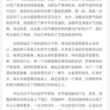
出现了更复杂的转移迹象。当医生严肃地告知，如果不能持续进
行治疗，母亲的生命时间仅剩了极短的期限，那一刻，我第一次
品尝到了人生中最彻骨的苦涩与无力。冰冷、消毒水刺鼻气味的
医院环境，彻底取代了家中常年弥漫的、温暖而充满烟火气的氛
围。幸运的是，在全家人的不懈坚持和积极治疗的努力下，我们
再次稳住了病情，为自己争取到了宝贵的喘息时间。
在病情稳定下来的那段日子里，母亲的思虑和爱意从未停
止，她始终心系着儿女的方方面面，从未真正地好好地善待过自
己。每周五的夜晚，她总会准时拨通电话，询问我是否需要回
家，想吃些什么，每一个问题都饱含着深深的关切。即便身体处
于恢复期，虚弱到需要休息，她也总要强打起精神，为了一个普
通的家庭聚餐，在厨房里忙碌了一整天，从备菜到清洗，忙前忙
后，每次全家团聚的饭桌上，她总是最后一个落座，仿佛将所有
的精力都倾注在了照顾我们的幸福之上。
本以为日子可以这样平静地、有节奏地延续下去，然而，病
魔的脚步却再次追上了我们。时隔两年，母亲的病情再次出现了
令人心痛的复发。一次次的治疗，一次次的化疗过程，让这位向