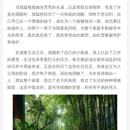
当我凝视着她光秃秃的头顶，以及那双日渐憔悴、苍老了许
多的眉眼时，我猛然经历了一次彻底的清醒。我终于意识到，自
己早已从一个懵懂的孩子，成长为一个能够独当一面、肩负重任
的成年人。但那个一辈子为我遮风挡雨、为整个家庭辛勤操劳半
生的母亲，真的真的老了，真的变得如此脆弱，如此需要被呵护
和保护。
在成家立业之后，我拥有了自己的小家庭，肩上扛起了工作
的重责，生活也承受着巨大的压力，每天都必须在柴米油盐的琐
碎日常中周旋奔波。正是在经历了这些生活百态，亲身走过为人
父母的阶段，我才终于彻底、深刻地理解了：当年母亲独自一
人，撑起整个家庭，熬过了岁月的风雨，熬过了生活的种种艰难
险阻，这其中蕴含的，是何等磅礴的坚韧，和何等不易的伟大。