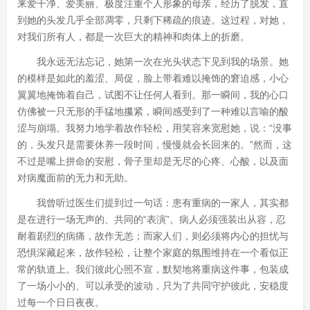
来爱干净、爱美丽、极度注重个人形象的母亲，经历了脱发，直
到她的头发几乎全部凋零，只剩下稀疏的痕迹。这过程，对她，
对我们所有人，都是一次巨大的精神和肉体上的折磨。
我永远无法忘记，她第一次在光头状态下见到我的场景。她
的模样是如此的羞涩、局促，脸上带着难以掩饰的窘迫感，小心
翼翼地掩饰着自己，试图不让任何人看到。那一瞬间，我的心口
仿佛被一只无形的手猛地攥紧，瞬间感受到了一种难以言喻的酸
涩与崩塌。我努力地学着故作轻松，用笑容来宽慰她，说：“没事
的，头发只是需要休养一段时间，慢慢就会长回来的。”然而，这
不过是嘴上拼命的安慰，骨子里却是无尽的心疼、心酸，以及面
对病魔面前的无力和无助。
我曾听过医生们提到过一句话：患有重病的一家人，其实都
是在进行一场无声的、共同的“表演”。病人必须强装出从容，忍
耐着剧烈的病痛，故作无恙；而家人们，则必须将内心的担忧与
恐惧深藏起来，故作轻松，让整个家庭的氛围维持在一个看似正
常的轨道上。我们彼此心照不宣，默契地将重病这件事，包装成
了一场小小的、可以承受的波动，只为了共同守护彼此，安稳度
过每一个日日夜夜。