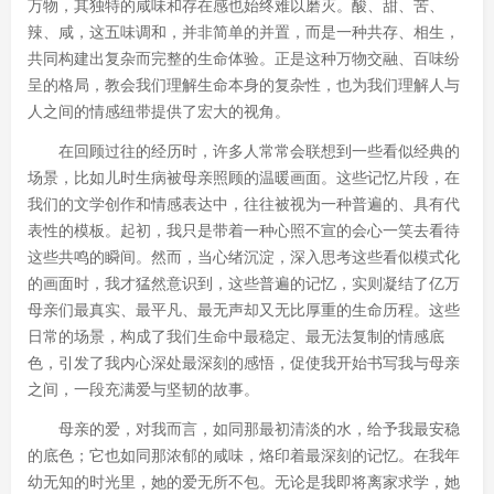
万物，其独特的咸味和存在感也始终难以磨灭。酸、甜、苦、
辣、咸，这五味调和，并非简单的并置，而是一种共存、相生，
共同构建出复杂而完整的生命体验。正是这种万物交融、百味纷
呈的格局，教会我们理解生命本身的复杂性，也为我们理解人与
人之间的情感纽带提供了宏大的视角。
在回顾过往的经历时，许多人常常会联想到一些看似经典的
场景，比如儿时生病被母亲照顾的温暖画面。这些记忆片段，在
我们的文学创作和情感表达中，往往被视为一种普遍的、具有代
表性的模板。起初，我只是带着一种心照不宣的会心一笑去看待
这些共鸣的瞬间。然而，当心绪沉淀，深入思考这些看似模式化
的画面时，我才猛然意识到，这些普遍的记忆，实则凝结了亿万
母亲们最真实、最平凡、最无声却又无比厚重的生命历程。这些
日常的场景，构成了我们生命中最稳定、最无法复制的情感底
色，引发了我内心深处最深刻的感悟，促使我开始书写我与母亲
之间，一段充满爱与坚韧的故事。
母亲的爱，对我而言，如同那最初清淡的水，给予我最安稳
的底色；它也如同那浓郁的咸味，烙印着最深刻的记忆。在我年
幼无知的时光里，她的爱无所不包。无论是我即将离家求学，她