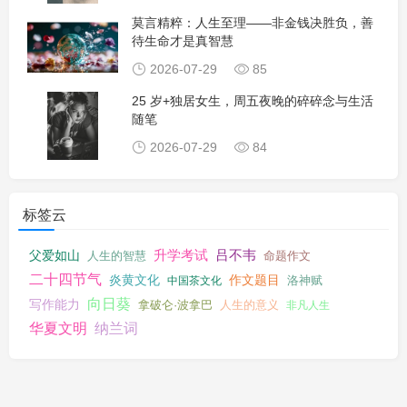
莫言精粹：人生至理——非金钱决胜负，善
待生命才是真智慧
2026-07-29
85
25 岁+独居女生，周五夜晚的碎碎念与生活
随笔
2026-07-29
84
标签云
升学考试
吕不韦
父爱如山
人生的智慧
命题作文
二十四节气
炎黄文化
作文题目
洛神赋
中国茶文化
向日葵
写作能力
拿破仑·波拿巴
人生的意义
非凡人生
华夏文明
纳兰词