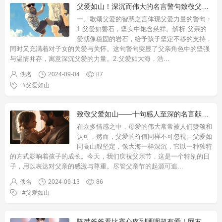
父爱如山！深沉而伟大的名言警句致敬父亲的力量与智慧
一、歌颂父爱的智慧之言体现父爱力量的警句：
1.父爱如磐石，坚实中饱含慈祥。解析:父亲的
爱就像稳固的岩石，给予孩子坚定不移的支持，
同时又充满着对子女的关爱与关怀。这句警句突显了父亲角色中的坚强
与温情并存，寓意深沉父爱的力量。2.父爱如大海，浩
...
佚名
2024-09-04
87
父爱如山
致敬父爱如山——十句感人至深的名言献给所有伟大的父亲们
在众多情感之中，母爱的伟大常常被人们赞颂和
认可，然而，父爱的价值同样不可忽视。父爱如
同高山般坚定，像大海一样深沉，它以一种独特
的方式影响着孩子的成长。今天，我们庆祝父亲节，这是一个特别的日
子，用以表达对父亲的感激与尊重。尽管父亲节的起源可追
...
佚名
2024-09-13
86
父爱如山
陈梦爸爸看比赛心疼到哽咽超有爱！网友泪目：父爱如山(图)