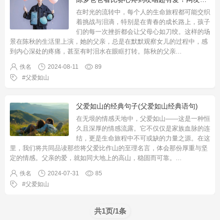
在时光的流转中，每个人的生命旅程都可能交织
着挑战与泪滴，特别是在青春的成长路上，孩子
们的每一次挫折都会让父母心如刀绞。这样的场
景在陈秋的生活里上演，她的父亲，总是在默默观察女儿的过程中，感
到内心深处的疼痛，甚至有时泪水在眼眶打转。陈秋的父亲
...
佚名
2024-08-11
89
父爱如山
父爱如山的经典句子(父爱如山经典语句)
在无垠的情感天地中，父爱如山——这是一种恒
久且深厚的情感流露。它不仅仅是家族血脉的连
结，更是生命旅程中不可或缺的力量之源。在这
里，我们将共同品读那些将父爱比作山的至理名言，体会那份厚重与坚
定的情感。父亲的爱，就如同大地上的高山，稳固而可靠。
...
佚名
2024-07-31
85
父爱如山
共1页/1条