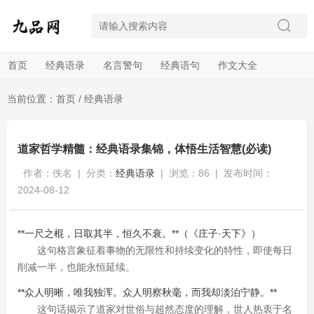
首页
经典语录
名言警句
经典语句
作文大全
当前位置：
首页
/
经典语录
道家哲学精髓：经典语录集锦，体悟生活智慧(必读)
作者：佚名
|
分类：
经典语录
|
浏览：86
|
发布时间：
2024-08-12
**一尺之棍，日取其半，恒久不衰。**（《庄子·天下》）
这句格言象征着事物的无限性和持续变化的特性，即使每日
削减一半，也能永恒延续。
**众人明晰，唯我独浑。众人明察秋毫，而我却淡泊宁静。**
这句话揭示了道家对世俗与超然态度的理解，世人热衷于名