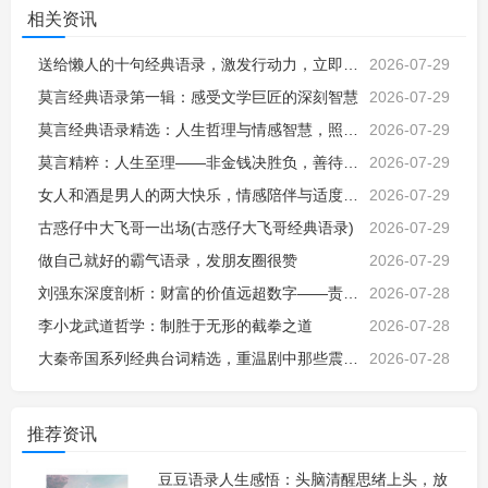
相关资讯
送给懒人的十句经典语录，激发行动力，立即改变命运，励志自我激励成长
2026-07-29
莫言经典语录第一辑：感受文学巨匠的深刻智慧
2026-07-29
莫言经典语录精选：人生哲理与情感智慧，照亮前行的心灵指路明灯
2026-07-29
莫言精粹：人生至理——非金钱决胜负，善待生命才是真智慧
2026-07-29
女人和酒是男人的两大快乐，情感陪伴与适度放松，让平凡日子更有烟火气
2026-07-29
古惑仔中大飞哥一出场(古惑仔大飞哥经典语录)
2026-07-29
做自己就好的霸气语录，发朋友圈很赞
2026-07-29
刘强东深度剖析：财富的价值远超数字——责任、影响与社会使命
2026-07-28
李小龙武道哲学：制胜于无形的截拳之道
2026-07-28
大秦帝国系列经典台词精选，重温剧中那些震撼人心的精彩语录
2026-07-28
推荐资讯
豆豆语录人生感悟：头脑清醒思绪上头，放