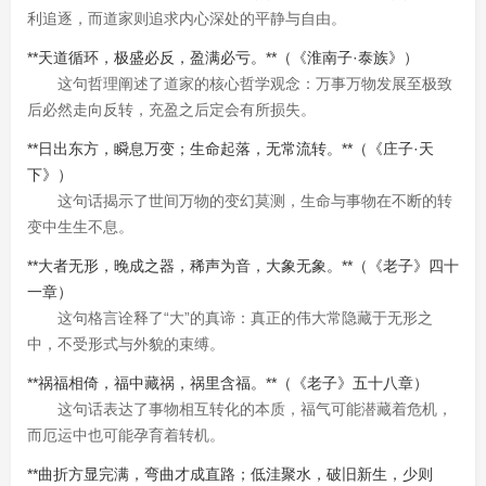
利追逐，而道家则追求内心深处的平静与自由。
**天道循环，极盛必反，盈满必亏。**（《淮南子·泰族》）
这句哲理阐述了道家的核心哲学观念：万事万物发展至极致
后必然走向反转，充盈之后定会有所损失。
**日出东方，瞬息万变；生命起落，无常流转。**（《庄子·天
下》）
这句话揭示了世间万物的变幻莫测，生命与事物在不断的转
变中生生不息。
**大者无形，晚成之器，稀声为音，大象无象。**（《老子》四十
一章）
这句格言诠释了“大”的真谛：真正的伟大常隐藏于无形之
中，不受形式与外貌的束缚。
**祸福相倚，福中藏祸，祸里含福。**（《老子》五十八章）
这句话表达了事物相互转化的本质，福气可能潜藏着危机，
而厄运中也可能孕育着转机。
**曲折方显完满，弯曲才成直路；低洼聚水，破旧新生，少则