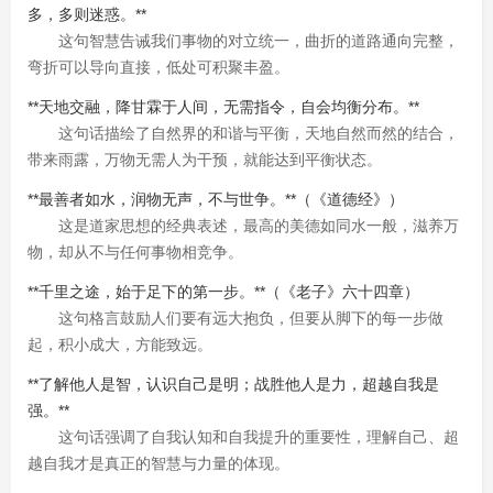
多，多则迷惑。**
这句智慧告诫我们事物的对立统一，曲折的道路通向完整，
弯折可以导向直接，低处可积聚丰盈。
**天地交融，降甘霖于人间，无需指令，自会均衡分布。**
这句话描绘了自然界的和谐与平衡，天地自然而然的结合，
带来雨露，万物无需人为干预，就能达到平衡状态。
**最善者如水，润物无声，不与世争。**（《道德经》）
这是道家思想的经典表述，最高的美德如同水一般，滋养万
物，却从不与任何事物相竞争。
**千里之途，始于足下的第一步。**（《老子》六十四章）
这句格言鼓励人们要有远大抱负，但要从脚下的每一步做
起，积小成大，方能致远。
**了解他人是智，认识自己是明；战胜他人是力，超越自我是
强。**
这句话强调了自我认知和自我提升的重要性，理解自己、超
越自我才是真正的智慧与力量的体现。