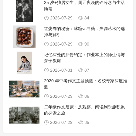
25 岁+独居女生，周五夜晚的碎碎念与生活
随笔
2026-07-29
84
红烧肉的秘密：冰糖vs白糖，烹调艺术的选
择与解析
2026-07-29
90
记忆深处的那份约定：作业本上的师生情与
亲子教诲
2026-07-31
87
2020 年中考作文主题预测：名校专家深度推
测
2026-07-29
86
二年级作文启蒙：从观察、阅读到乐趣积累
的探索之旅
2026-07-29
85