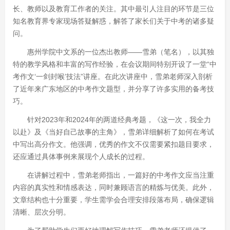
长、教师以及教育工作者的关注。其中最引人注目的环节是三位
知名教育界专家现场答疑解惑，解答了家长们关于中考的诸多疑
问。
惠州学院中文系的一位杰出教师——雪弟（笔名），以其独
特的教学风格和丰富的写作经验，在会议期间特别开设了一堂“中
考作文‘一剑封喉’技法”讲座。在此次讲座中，雪弟老师深入剖析
了近年来广东地区的中考作文题型，并分享了许多实用的备考技
巧。
针对2023年和2024年的两道经典考题，《这一次，我全力
以赴》及《当好自己故事的主角》，雪弟详细解析了如何在考试
中写出高分作文。他强调，优秀的作文不仅需要紧扣题目要求，
还应通过具体事例来展现个人成长的过程。
在讲解过程中，雪弟老师指出，一篇好的中考作文应当注重
内容的真实性和情感表达，同时兼顾语言的精炼与优美。此外，
文章结构也十分重要，学生需学会合理安排段落布局，确保逻辑
清晰、层次分明。