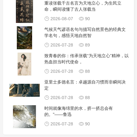
重读张载千古名言为天地立心，为生民立
命，瞬间读懂了古人张载当
2026-08-07
90
气候天气谚语名句与描写自然景色的经典文
学名句，感悟天地自然智
2026-07-28
89
致青春的你：传承张载“为天地立心”精神，以
热血担当时代使命，
2026-07-28
88
亚里士多德名言：卓越源自习惯而非瞬间决
定
2026-07-28
88
时间就像海绵里的水，挤一挤总会有
的。"——鲁迅
2026-07-28
90