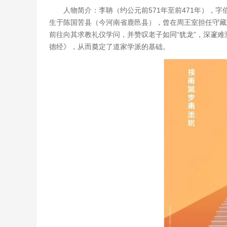
人物简介：李聃（约公元前571年至前471年），
生于陈国苦县（今河南省鹿邑县），曾在周王室担任守藏
前往向其求教礼仪学问，并赞叹老子如同“犹龙”，深邃
德经》，从而奠定了道家学派的基础。