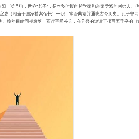
字伯阳，谥号聃，世称“老子”，是春秋时期的哲学家和道家学派的创始人。
室史（相当于国家档案馆长）一职，掌管典籍并通晓古今历史。孔子曾两
难测。晚年目睹周朝衰落，西行至函谷关，在尹喜的邀请下撰写五千字的《