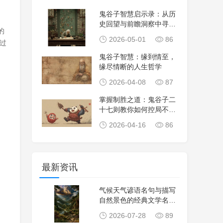
鬼谷子智慧启示录：从历
史回望与前瞻洞察中寻找
的
生活与事业的指南
2026-05-01
86
过
鬼谷子智慧：缘到情至，
缘尽情断的人生哲学
2026-04-08
87
掌握制胜之道：鬼谷子二
十七则教你如何控局不从
局——主动出击，
2026-04-16
86
最新资讯
气候天气谚语名句与描写
自然景色的经典文学名
句，感悟天地自然智
2026-07-28
89