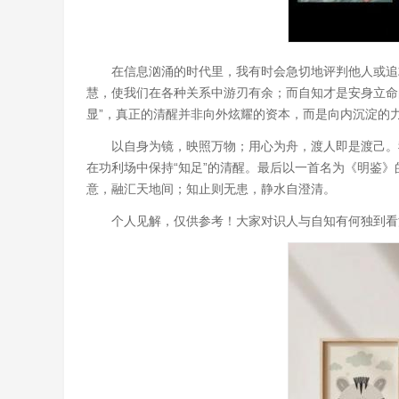
在信息汹涌的时代里，我有时会急切地评判他人或追
慧，使我们在各种关系中游刃有余；而自知才是安身立命
显”，真正的清醒并非向外炫耀的资本，而是向内沉淀的
以自身为镜，映照万物；用心为舟，渡人即是渡己。我
在功利场中保持“知足”的清醒。最后以一首名为《明鉴
意，融汇天地间；知止则无患，静水自澄清。
个人见解，仅供参考！大家对识人与自知有何独到看