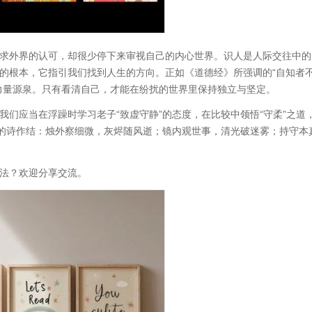
求外界的认可，却很少停下来审视自己的内心世界。识人是人际交往中的
的根本，它指引我们找到人生的方向。正如《道德经》所强调的“自知者
力量源泉。只有看清自己，才能在纷扰的世界里保持独立与坚定。
们应当在浮躁时学习老子“致虚守静”的态度，在比较中领悟“守柔”之道
》的诗作结：烛外察细微，灰烬随风逝；镜内观世事，清光破迷雾；持守本
法？欢迎分享交流。