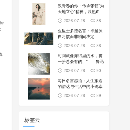
致青春的你：传承张载“为
天地立心”精神，以热血担
当时代使命，
2026-07-28
88
智
不
亚里士多德名言：卓越源
自习惯而非瞬间决定
2026-07-28
88
，
真
时间就像海绵里的水，挤
一挤总会有的。"——鲁迅
2026-07-28
90
每日名言感悟：人生旅途
的豁达与生活中的小确幸
2026-07-28
89
标签云