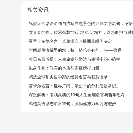
相关资讯
气候天气谚语名句与描写自然景色的经典文学名句，感悟
致青春的你：传承张载“为天地立心”精神，以热血担当时
亚里士多德名言：卓越源自习惯而非瞬间决定
时间就像海绵里的水，挤一挤总会有的。"——鲁迅
每日名言感悟：人生旅途的豁达与生活中的小确幸
以身作则：教育的本质与家庭榜样力量
精选全球顶尖哲学家的经典名言与智慧语录
笛卡尔名言：世界广阔，最公平的分配便是常识。
深度解析：引领灵魂的10句人生至理名言与哲学思考
精选英语励志名言警句，激励你努力学习与进步