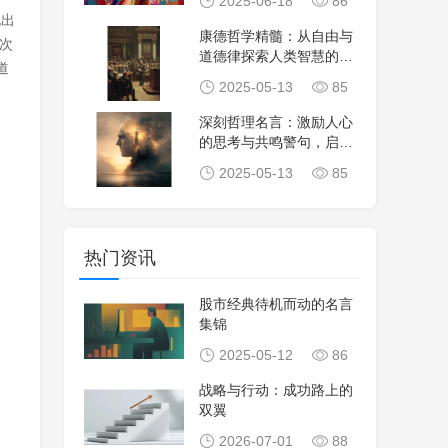
2025-06-18
86
他出
康德哲学精髓：从自由与
次
道德律探索人类智慧的深
道
度
2025-05-13
85
深刻哲理名言：激励人心
的思考与共鸣警句，启迪
人生旅途上的勇气
2025-05-13
85
热门资讯
股市经典待机而动的名言
集锦
2025-05-12
86
战略与行动：成功路上的
双翼
2026-07-01
88